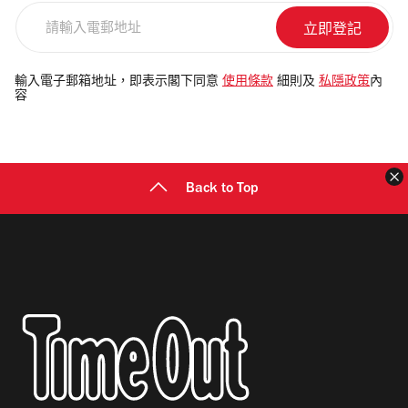
請
輸
入
電
輸入電子郵箱地址，即表示閣下同意
使用條款
細則及
私隱政策
內
容
郵
地
址
Back to Top