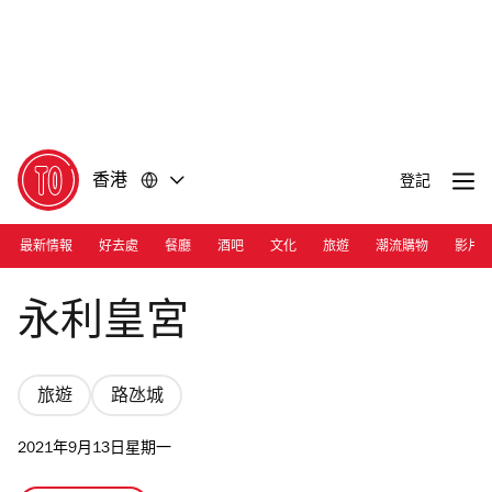
前
前
往
往
內
頁
容
尾
香港
登記
最新情報
好去處
餐廳
酒吧
文化
旅遊
潮流購物
影片
Photograph: Courtesy Wynn Palace
永利皇宮
旅遊
路氹城
2021年9月13日星期一