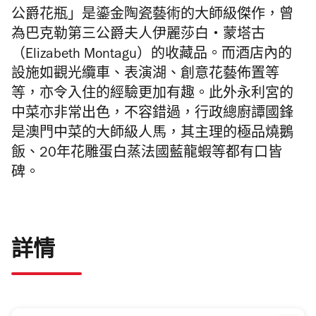
公爵花瓶」是鎏金陶瓷藝術的大師級傑作，曾
為巴克勒第三公爵夫人伊麗莎白・蒙塔古
（Elizabeth Montagu）的收藏品。而酒店內的
設施如觀光纜車、表演湖、創意花藝佈置等
等，亦令入住的經驗更加有趣。此外永利宮的
中菜亦非常出色，不容錯過，行政總廚譚國鋒
是澳門中菜的大師級人馬，其主理的極品燒鵝
飯、20年花雕蛋白蒸法國藍龍蝦等都有口皆
碑。
詳情