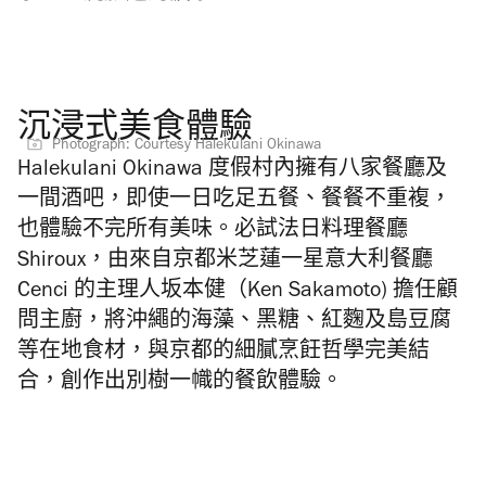
沉浸式美食體驗
Photograph: Courtesy Halekulani Okinawa
Halekulani Okinawa 度假村內擁有八家餐廳及
一間酒吧，即使一日吃足五餐、餐餐不重複，
也體驗不完所有美味。必試法日料理餐廳
Shiroux，由來自京都
米芝蓮一星意大利餐廳
C
enci 的
主理人坂本健（Ken Sakamoto) 擔任顧
問主廚，將沖繩的海藻、黑糖、紅麴及島豆腐
等在地食材，與京都的細膩烹飪哲學完美結
合，創作出別樹一幟的餐飲體驗。