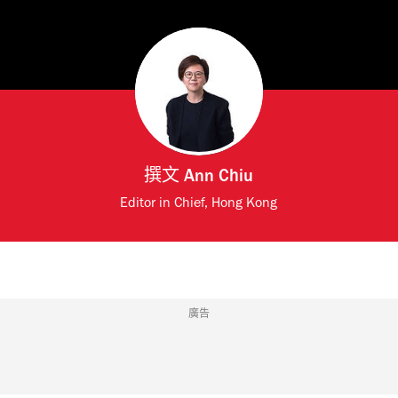
撰文
Ann Chiu
Editor in Chief, Hong Kong
廣告