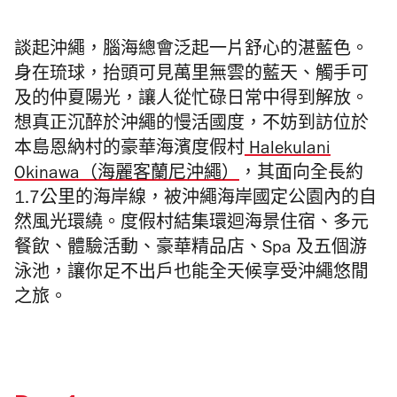
談起沖繩，腦海總會泛起一片舒心的湛藍色。
身在琉球，抬頭可見萬里無雲的藍天、觸手可
及的仲夏陽光，讓人從忙碌日常中得到解放。
想真正沉醉於沖繩的慢活國度，不妨到訪位於
本島恩納村的豪華海濱度假村
Halekulani
Okinawa（海麗客蘭尼沖繩）
，其面向全長約
1.7公里的海岸線，
被沖繩海岸國定公園內的自
然風光環繞。度假村結集環迴海景住宿、多元
餐飲、體驗活動、豪華精品店、Spa 及五個游
泳池，讓你足不出戶也能全天候享受沖繩悠閒
之旅。