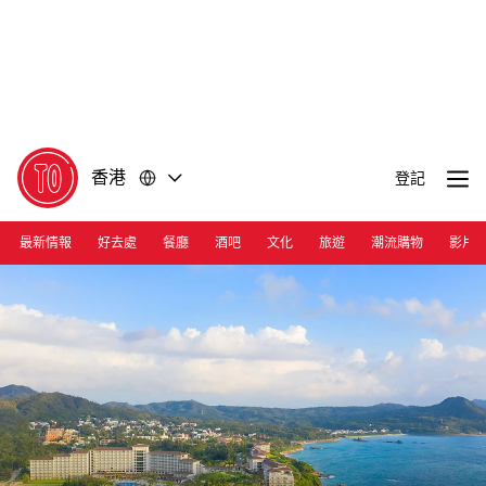
前
前
往
往
內
頁
容
尾
香港
登記
最新情報
好去處
餐廳
酒吧
文化
旅遊
潮流購物
影片