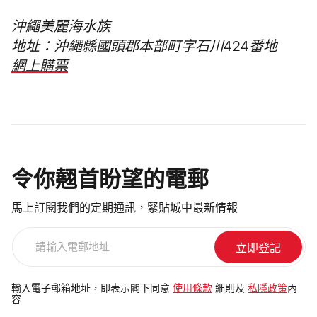
沖繩美麗海水族
地址：沖繩縣國頭郡本部町字石川424番地
網上購票
令你翹首盼望的電郵
馬上訂閱我們的定期通訊，緊貼城中最新情報
請
輸
入
電
輸入電子郵箱地址，即表示閣下同意
使用條款
細則及
私隱政策
內
容
郵