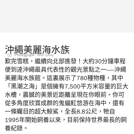
沖繩美麗海水族
Photograph: Ann Chiu
歎完雪糕，繼續向北部進發！大約30分鐘車程
便到逹沖繩最具代表性的觀光景點之一——沖繩
美麗海水族館。這裏展示了780種物種，其中
「黑潮之海」是個擁有7,500平方米容量的巨大
水槽，震撼的美景近距離呈現在你眼前。你可
從多角度欣賞成群的鬼蝠魟悠游在海中，還有
一條矚目的超大鯨鯊，全長8.8公尺，牠自
1995年開始飼養以來，目前保持世界最長的飼
養紀錄。