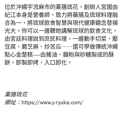
位於沖繩宇流麻市的薬膳琉花，創辦人宮國由
紀江本身是營養師，致力將藥膳及琉球料理融
合為一，將琉球飲食智慧與現代健康觀念發揚
光大。你可以一邊聽她講解琉球的飲食文化，
由宮廷料理說到庶民料理，一邊動手切菜、壓
豆腐、磨芝麻、炒苦瓜⋯⋯還可學做傳統沖繩
點心金楚糕——由豬油、麵粉與砂糖製成的酥
餅，即製即烤，入口即化。
薬膳琉花
網址：https://www.y-ryuka.com/