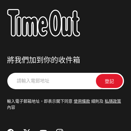
將我們加到你的收件箱
請
輸
入
電
輸入電子郵箱地址，即表示閣下同意
使用條款
細則及
私隱政策
郵
內容
地
址