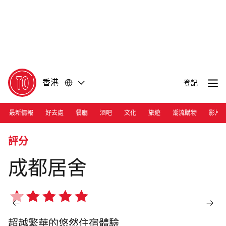
前
前
往
往
內
頁
容
尾
香港
登記
最新情報
好去處
餐廳
酒吧
文化
旅遊
潮流購物
影片
Photograph: Courtesy Upper House Chengdu | 成都居舍
評分
成都居舍
5/5
星
超越繁華的悠然住宿體驗