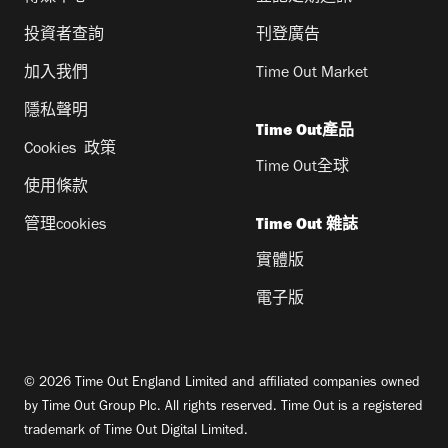
投資者查詢
刊登廣告
加入我們
Time Out Market
隱私聲明
Time Out產品
Cookies 政策
Time Out全球
使用條款
管理cookies
Time Out 雜誌
實體版
電子版
© 2026 Time Out England Limited and affiliated companies owned
by Time Out Group Plc. All rights reserved. Time Out is a registered
trademark of Time Out Digital Limited.