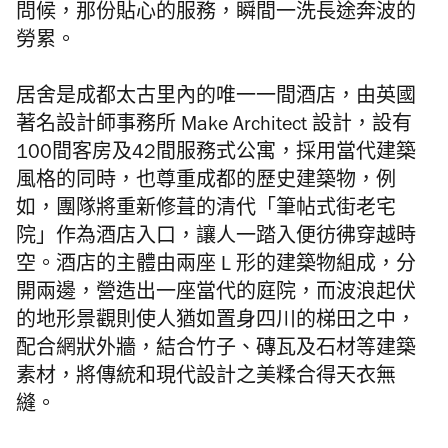
問候，那份貼心的服務，瞬間一洗長途奔波的
勞累。
居舍是成都太古里內的唯一一間酒店，由英國
著名設計師事務所 Make Architect 設計，
設有
100間客房及42間服務式公寓，採用當代建築
風格的同時，也尊重成都的歷史建築物，例
如，團隊將重新修葺的清代「筆帖式街老宅
院」作為酒店入口，讓人一踏入便彷彿穿越時
空。酒店的主體由兩座 L 形的建築物組成，分
開兩邊，營造出一座當代的庭院，而波浪起伏
的地形景觀則使人猶如置身四川的梯田之中，
配合網狀外牆，結合竹子、磚瓦及石材等建築
素材，將傳統和現代設計之美糅合得天衣無
縫。