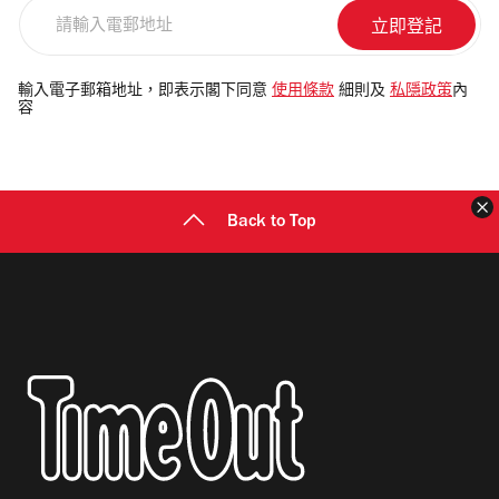
請
輸
入
電
輸入電子郵箱地址，即表示閣下同意
使用條款
細則及
私隱政策
內
容
郵
地
址
Back to Top