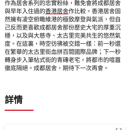
作為居舍系列的忠實粉絲，難免會將成都居舍
與早年入住過的
香港居舍
作比較。香港居舍固
然擁有凌空俯瞰維港的極致摩登與氣派，但自
己反而更喜歡成都居舍那份歷史大宅的厚重沉
穩，以及與大慈寺、太古里完美共生的悠然氣
度。在這裏，時空彷彿被交錯一樣：前一秒還
在繁華的太古里街血拼百間國際品牌；下一秒
轉身步入筆帖式街的青磚老宅，將都市的喧囂
徹底隔絕。成都居舍，期待下一次再會。
詳情