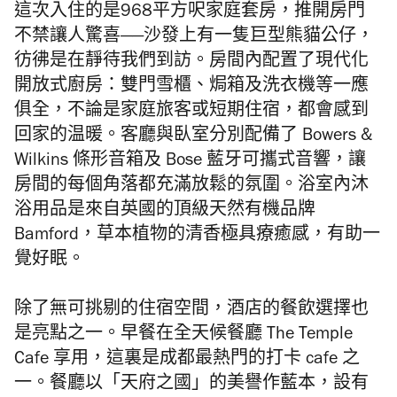
這次入住的是968平方呎家庭套房，推開房門
不禁讓人驚喜——沙發上有一隻巨型熊貓公仔，
彷彿是在靜待我們到訪。房間內配置了現代化
開放式廚房：雙門雪櫃、焗箱及洗衣機等一應
俱全，不論是家庭旅客或短期住宿，都會感到
回家的温暖。客廳與臥室分別配備了 Bowers &
Wilkins 條形音箱及 Bose 藍牙可攜式音響，讓
房間的每個角落都充滿放鬆的氛圍。浴室內沐
浴用品是來自英國的頂級天然有機品牌
Bamford，草本植物的清香極具療癒感，有助一
覺好眠。
除了無可挑剔的住宿空間，酒店的餐飲選擇也
是亮點之一。
早餐在全天候餐廳 The Temple
Cafe 享用，這裏是成都最熱門的打卡 cafe 之
一。餐廳以「天府之國」的美譽作藍本，設有