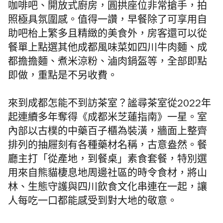
咖啡吧、開放式廚房，圓拱座位非常搶手，拍
照極具氛圍感。值得一讚，早餐除了可享用自
助吧枱上繁多且精緻的美食外，房客還可以從
餐單上點選其他成都風味菜如四川牛肉麵、成
都擔擔麵、煮米涼粉、滷肉鍋盔等，全部即點
即做，重點是不另收費。
來到成都怎能不到訪茶室？謐尋茶室從2022年
起連續多年奪得《成都米芝蓮指南》一星。室
內部以古樸的中藥百子櫃為裝潢，牆面上整齊
排列的抽屜刻有各種藥材名稱，古意盎然。餐
廳主打「從產地，到餐桌」素食套餐，特別選
用來自熊貓棲息地周邊社區的時令食材，將山
林、生態守護與四川飲食文化串連在一起，讓
人每吃一口都能感受到對大地的敬意。