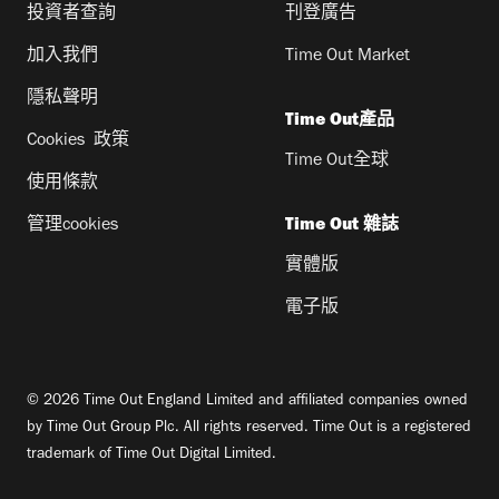
投資者查詢
刊登廣告
加入我們
Time Out Market
隱私聲明
Time Out產品
Cookies 政策
Time Out全球
使用條款
管理cookies
Time Out 雜誌
實體版
電子版
© 2026 Time Out England Limited and affiliated companies owned
by Time Out Group Plc. All rights reserved. Time Out is a registered
trademark of Time Out Digital Limited.