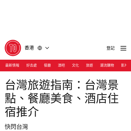
前
前
往
往
內
頁
容
尾
香港
登記
最新情報
好去處
餐廳
酒吧
文化
旅遊
潮流購物
影片
Photograph: Shutterstock
台灣旅遊指南：台灣景
點、餐廳美食、酒店住
宿推介
快閃台灣