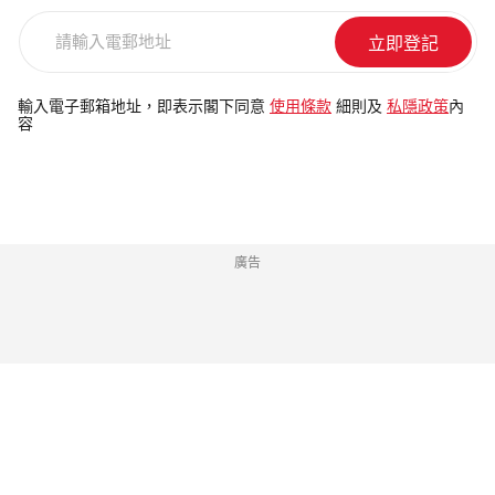
請
輸
入
電
輸入電子郵箱地址，即表示閣下同意
使用條款
細則及
私隱政策
內
容
郵
地
址
廣告