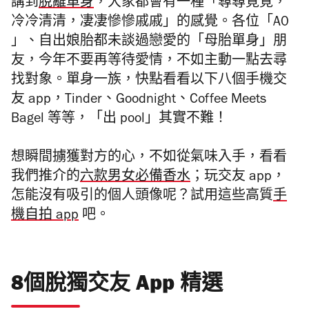
講到
脫離單身
，大家都會有一種「尋尋覓覓，
冷冷清清，凄凄慘慘戚戚」的感覺。各位「A0
」、自出娘胎都未談過戀愛的「母胎單身」朋
友，今年不要再等待愛情，不如主動一點去尋
找對象。單身一族，快點看看以下八個手機交
友 app，Tinder、Goodnight、Coffee Meets
Bagel 等等，「出 pool」其實不難！
想瞬間擄獲對方的心，不如從氣味入手，看看
我們推介的
六款男女必備香水
；玩交友 app，
怎能沒有吸引的個人頭像呢？試用這些高質
手
機自拍 app
吧。
8個脫獨交友 App 精選