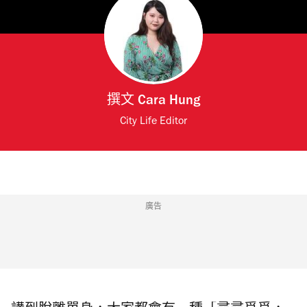
撰文
Cara Hung
City Life Editor
廣告