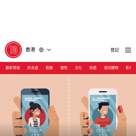
前
前
往
往
內
頁
容
尾
香港
登記
最新情報
好去處
餐廳
酒吧
文化
旅遊
潮流購物
影片