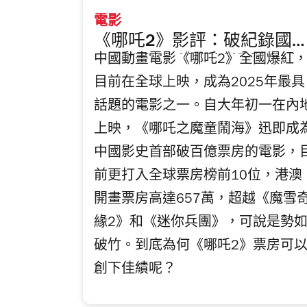
電影
《哪吒2》影評：破紀錄國
中國動畫電影《哪吒2》全國爆紅
動畫電影打造震撼視覺突破
目前在全球上映，成為2025年最具
之作 勢要顛覆刻板印象 惟角
色刻劃略薄弱
話題的電影之一。自大年初一在內
上映，《哪吒之魔童鬧海》迅即成
中國影史首部破百億票房的電影，
前更打入全球票房榜前10位，港澳
開畫票房高達657萬，超越《魔雪
緣2》和《迷你兵團》，可說是勢
破竹。到底為何《哪吒2》票房可
創下佳績呢？