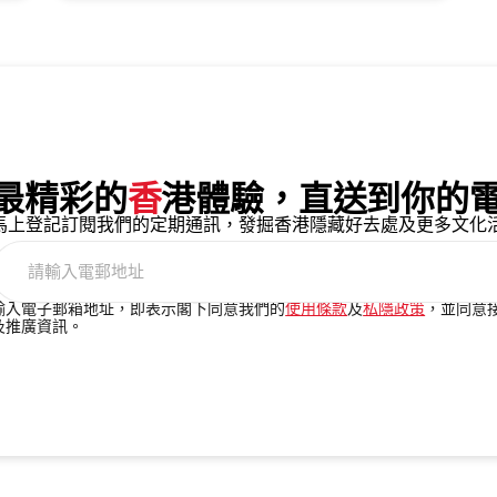
最精彩的
香
港體驗，直送到你的
馬上登記訂閱我們的定期通訊，發掘香港隱藏好去處及更多文化
請
輸
入
輸入電子郵箱地址，即表示閣下同意我們的
使用條款
及
私隱政策
，並同意接
及推廣資訊。
電
郵
地
址