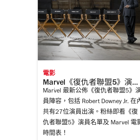
電影
Marvel《復仇者聯盟5》演員
Marvel 最新公佈《復仇者聯盟5》
陣容公佈 Robert Downey Jr.
員陣容，包括 Robert Downey Jr. 在
化身末日博士、X-men 角色
回歸
共有27位演員出演。粉絲即看《復
仇者聯盟5》演員名單及 Marvel 電
時間表！