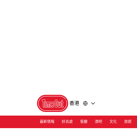
前
前
往
往
內
頁
容
尾
香港
最新情報
好去處
餐廳
酒吧
文化
旅遊