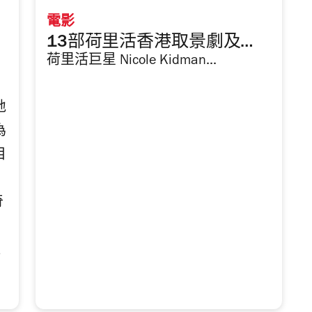
電影
產
13部荷里活香港取景劇及電
，
荷里活巨星 Nicole Kidman...
影
地
為
目
奇
如
以