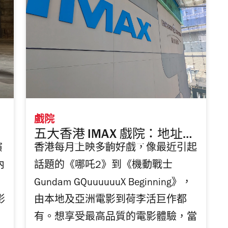
戲院
五大香港 IMAX 戲院：地址、
演
香港每月上映多齣好戲，像最近引起
票價、最佳位置一覽
內
話題的《哪吒2》到《機動戰士
Gundam GQuuuuuuX Beginning》，
影
由本地及亞洲電影到荷李活巨作都
有。想享受最高品質的電影體驗，當