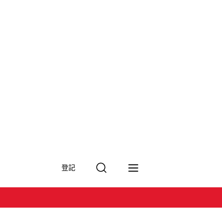
搜
登記
尋