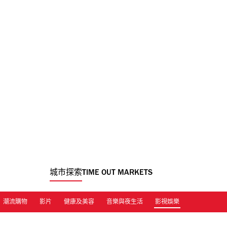
城市探索
TIME OUT MARKETS
潮流購物
影片
健康及美容
音樂與夜生活
影視娛樂