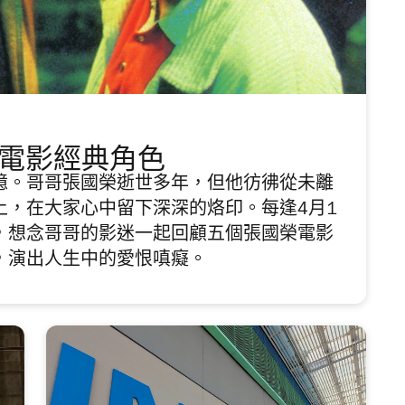
電影經典角色
憶。哥哥張國榮逝世多年，但他彷彿從未離
上，在大家心中留下深深的烙印。每逢4月1
，想念哥哥的影迷一起回顧五個張國榮電影
，演出人生中的愛恨嗔癡。