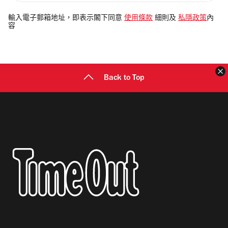
入
電
輸入電子郵箱地址，即表示閣下同意
使用條款
細則及
私隱政策
內
容
郵
地
址
Back to Top