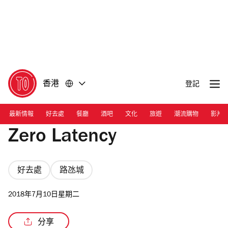
前
前
往
往
內
頁
容
尾
香港
登記
最新情報
好去處
餐廳
酒吧
文化
旅遊
潮流購物
影片
Zero Latency
好去處
路氹城
2018年7月10日星期二
分享