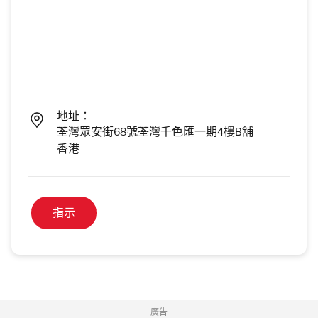
地址：
荃灣眾安街68號荃灣千色匯一期4樓B舖
香港
指示
廣告