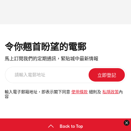
令你翹首盼望的電郵
馬上訂閱我們的定期通訊，緊貼城中最新情報
請
輸
入
電
輸入電子郵箱地址，即表示閣下同意
使用條款
細則及
私隱政策
內
容
郵
地
址
Back to Top