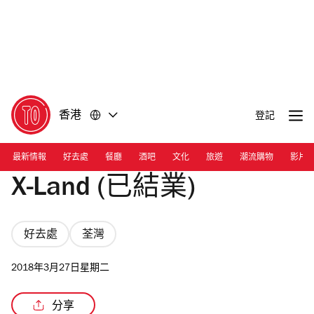
前
前
往
往
內
頁
容
尾
香港
登記
最新情報
好去處
餐廳
酒吧
文化
旅遊
潮流購物
影片
X-Land (已結業)
好去處
荃灣
2018年3月27日星期二
分享