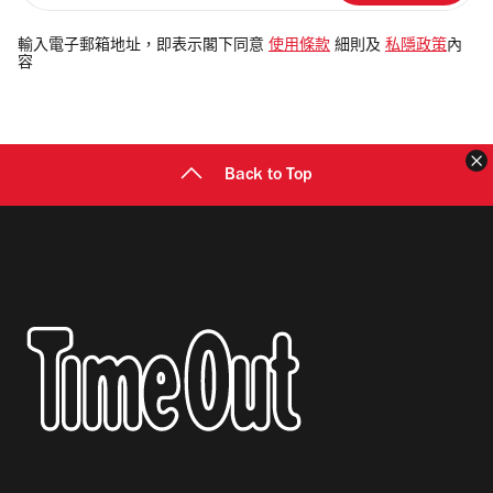
入
電
輸入電子郵箱地址，即表示閣下同意
使用條款
細則及
私隱政策
內
容
郵
地
址
Back to Top