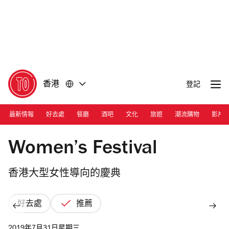
前
前
往
往
內
頁
容
尾
香港
登記
最新情報
好去處
餐廳
酒吧
文化
旅遊
潮流購物
影片
Partner Yoga
Women’s Festival
香港大型女性導向的慶典
好去處
推薦