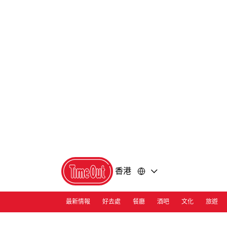
前
前
往
往
內
頁
容
尾
香港
最新情報
好去處
餐廳
酒吧
文化
旅遊