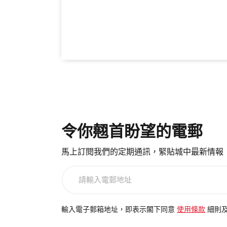
令你翹首盼望的電郵
馬上訂閱我們的定期通訊，緊貼城中最新情報
請
輸
入
電
輸入電子郵箱地址，即表示閣下同意
使用條款
細則
郵