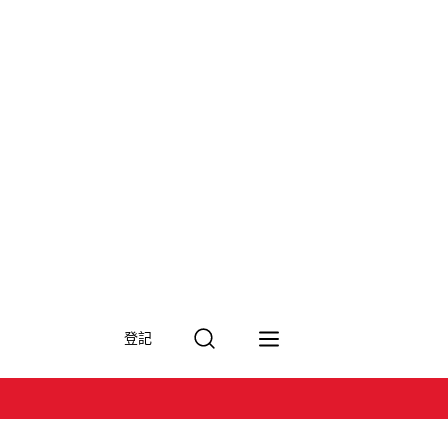
搜
登記
尋