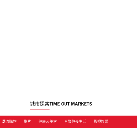
城市探索
TIME OUT MARKETS
潮流購物
影片
健康及美容
音樂與夜生活
影視娛樂