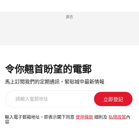
廣告
令你翹首盼望的電郵
馬上訂閱我們的定期通訊，緊貼城中最新情報
請
輸
入
電
輸入電子郵箱地址，即表示閣下同意
使用條款
細則及
私隱政策
內
容
郵
地
址