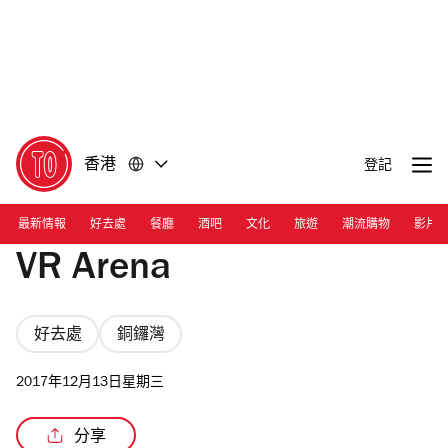
前
前
往
往
內
頁
容
尾
香港
登記
最新情報
好去處
餐廳
酒吧
文化
旅遊
潮流購物
影片
VR Arena
好去處
銅鑼灣
2017年12月13日星期三
分享