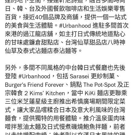
達的地下空間，接連軒尼詩道，融合多間時尚
日、韓、台及外國餐飲咖啡店和生活娛樂零售
百貨，接近40個品牌及商舖，提供一個一站式
的美食與生活體驗。#Urbanhood 進駐多間首次
來港的過江龍店舖，如主打日式傳統地道點心
的甘味處鐮倉甜點店、台灣仙草甜品店八時神
仙草及泰式沾麵店泰沾麵等。
另外，多間不同風格的中台
韓
日式餐廳也先後
登陸 #Urbanhood，包括 Sarasei 更紗制菓、
Burger's Friend Forever、鍋點 The Pot-Spot 及正
宗韓食 2 Kims’ Kitchen，當中 KiKi 麵店更聯乘
三位米芝蓮星級主廚推出希慎廣場期間限定菜
式，讓大家品嚐糅合日本及意大利風味的台灣
麵食，提供獨特的用餐體驗。推介溫泉蛋肉味
噌拌葱油太麵及日式慢煮磯燒鮑魚拌麵，前者