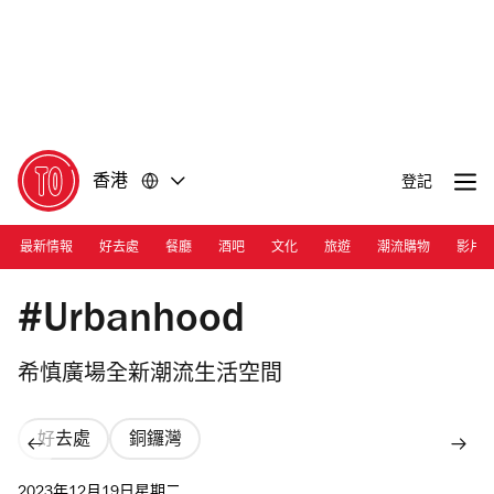
前
前
往
往
內
頁
容
尾
香港
登記
最新情報
好去處
餐廳
酒吧
文化
旅遊
潮流購物
影片
Photograph: Courtesy #Urbanhood
#Urbanhood
希慎廣場全新潮流生活空間
好去處
銅鑼灣