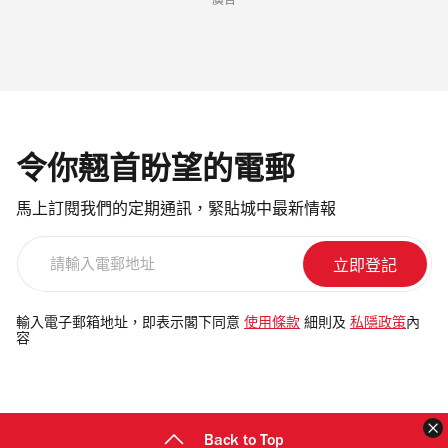
廣告
令你翹首盼望的電郵
馬上訂閱我們的定期通訊，緊貼城中最新情報
請
輸
入
電
輸入電子郵箱地址，即表示閣下同意
使用條款
細則及
私隱政策
內
容
郵
地
址
Back to Top