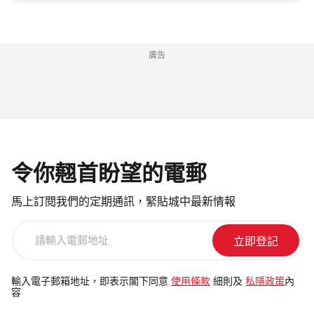
廣告
令你翹首盼望的電郵
馬上訂閱我們的定期通訊，緊貼城中最新情報
請
輸
入
電
輸入電子郵箱地址，即表示閣下同意
使用條款
細則及
私隱政策
內
容
郵
地