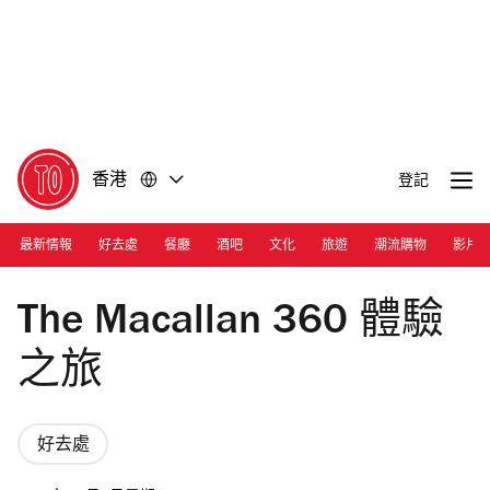
前
前
往
往
內
頁
容
尾
香港
登記
最新情報
好去處
餐廳
酒吧
文化
旅遊
潮流購物
影片
Photograph: Courtesy The Macallan
The Macallan 360 體驗
之旅
好去處