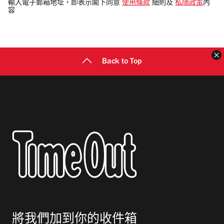
電
輸入電子郵箱地址，即表示閣下同意
使用條款
細則及
私隱政策
內
容
郵
地
址
Back to Top
將我們加到你的收件箱