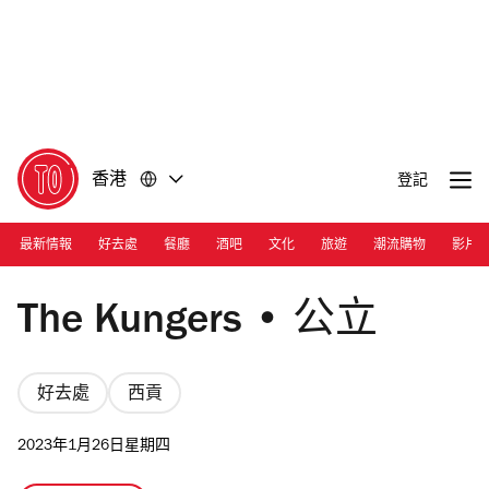
前
前
往
往
內
頁
容
尾
香港
登記
最新情報
好去處
餐廳
酒吧
文化
旅遊
潮流購物
影片
Photograph: Courtesy The Kungers
The Kungers • 公立
好去處
西貢
2023年1月26日星期四