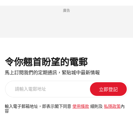
廣告
令你翹首盼望的電郵
馬上訂閱我們的定期通訊，緊貼城中最新情報
請
輸
入
電
輸入電子郵箱地址，即表示閣下同意
使用條款
細則及
私隱政策
內
容
郵
地
址