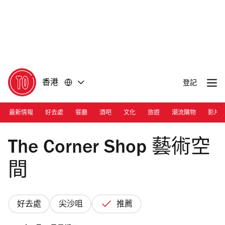
前
前
往
往
內
頁
容
尾
香港
登記
最新情報
好去處
餐廳
酒吧
文化
旅遊
潮流購物
影片
Photograph: Courtesy Mondrian Hong Kong
The Corner Shop 藝術空
間
好去處
尖沙咀
推薦