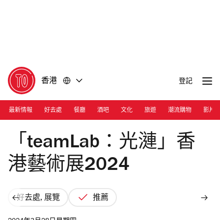
前
前
往
往
內
頁
容
尾
香港
登記
最新情報
好去處
餐廳
酒吧
文化
旅遊
潮流購物
影片
Photograph: Courtesy teamLab
「teamLab：光漣」香
港藝術展2024
好去處, 展覽
推薦