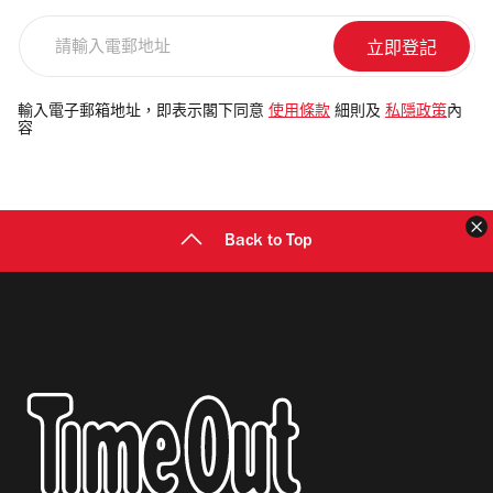
請
輸
入
電
輸入電子郵箱地址，即表示閣下同意
使用條款
細則及
私隱政策
內
容
郵
地
址
Back to Top