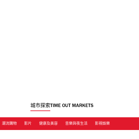
城市探索
TIME OUT MARKETS
潮流購物
影片
健康及美容
音樂與夜生活
影視娛樂