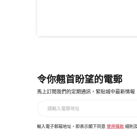
令你翹首盼望的電郵
馬上訂閱我們的定期通訊，緊貼城中最新情報
請
輸
入
電
輸入電子郵箱地址，即表示閣下同意
使用條款
細則
郵