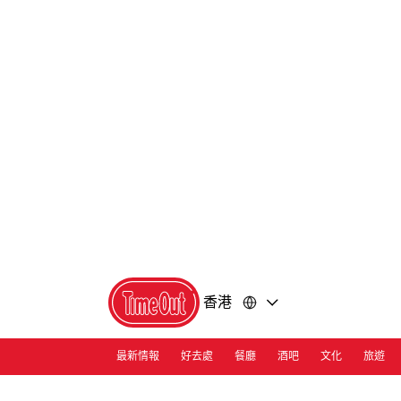
前
前
往
往
內
頁
容
尾
香港
最新情報
好去處
餐廳
酒吧
文化
旅遊