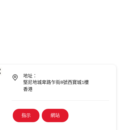
地址：
堅尼地城卑路乍街8號西寶城1樓
香港
指示
網站