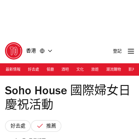
前
前
往
往
內
頁
容
尾
香港
登記
最新情報
好去處
餐廳
酒吧
文化
旅遊
潮流購物
影片
Soho House
Soho House 國際婦女日
慶祝活動
好去處
推薦