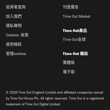
投資者查詢
刊登廣告
加入我們
Time Out Market
隱私聲明
Time Out產品
Cookies 政策
Time Out全球
使用條款
管理cookies
Time Out 雜誌
實體版
電子版
© 2026 Time Out England Limited and affiliated companies owned
by Time Out Group Plc. All rights reserved. Time Out is a registered
trademark of Time Out Digital Limited.