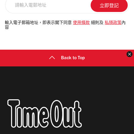
請
輸
入
電
輸入電子郵箱地址，即表示閣下同意
使用條款
細則及
私隱政策
內
容
郵
地
址
Back to Top