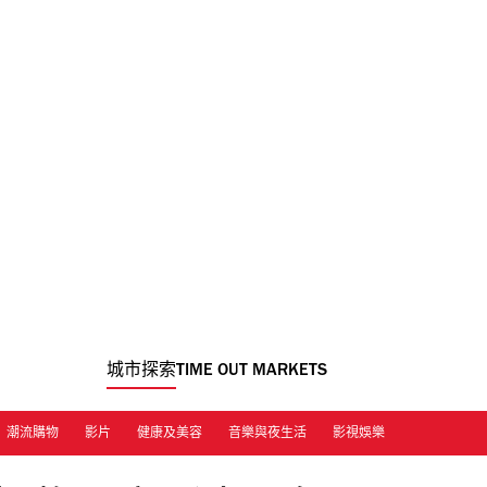
城市探索
TIME OUT MARKETS
潮流購物
影片
健康及美容
音樂與夜生活
影視娛樂