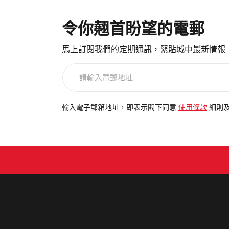
令你翹首盼望的電郵
馬上訂閱我們的定期通訊，緊貼城中最新情報
請
輸
入
電
輸入電子郵箱地址，即表示閣下同意
使用條款
細則
郵
地
址