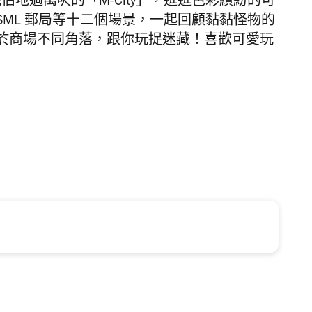
」商場，參觀佔地過萬呎的「M-City」，逛逛色彩繽紛的可
ML 郵局等十二個場景，一起回顧黏黏怪物的
於商場不同角落，跟你玩捉迷藏！喜歡可愛玩