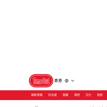
前
前
往
往
內
頁
容
尾
香港
最新情報
好去處
餐廳
酒吧
文化
旅遊