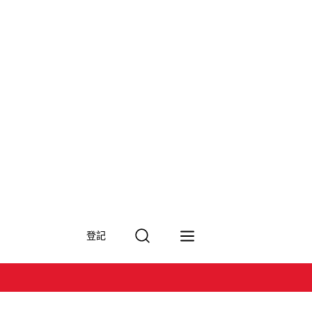
搜
登記
尋