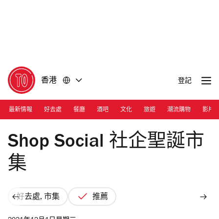
前
前
往
往
內
頁
容
尾
香港
登記
最新情報
好去處
餐廳
酒吧
文化
旅遊
潮流購物
影片
Photograph: Courtesy TECM
Shop Social 社企聖誕市
集
好去處, 市集
推薦