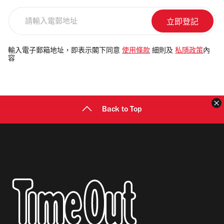
請
輸
入
電
輸入電子郵箱地址，即表示閣下同意
使用條款
細則及
私隱政策
內
容
郵
地
址
Back to Top