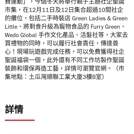
費運動」，今個冬天將舉行親子主題社企
聖誕
市
集
，在12月11日及12日集合超過10間社企
的攤位，包括二手時裝店 Green Ladies & Green
Little、將剩食升級為寵物食品的 Furry Green、
Wedo Global 手作文化產品、活髮社等，大家去
買禮物的同時，可以履行社會責任，傳達善
心！現場玩遊戲
完成任務，可以免費獲得社企
聖誕
福袋一個，此外還有不同工作坊製作聖誕
裝飾和環保再造工藝，詳情可瀏覽官網。（市
集地點：
土瓜灣順聯工業大廈3樓B室）
詳情