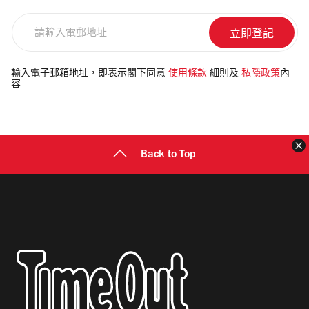
請
輸
入
電
輸入電子郵箱地址，即表示閣下同意
使用條款
細則及
私隱政策
內
容
郵
地
址
Back to Top