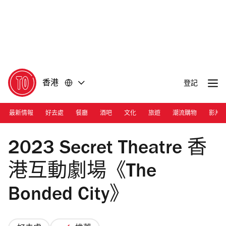
前
前
往
往
內
頁
容
尾
香港
登記
最新情報
好去處
餐廳
酒吧
文化
旅遊
潮流購物
影片
Photograph: Courtesy Secret Theatre
2023 Secret Theatre 香
港互動劇場《The
Bonded City》