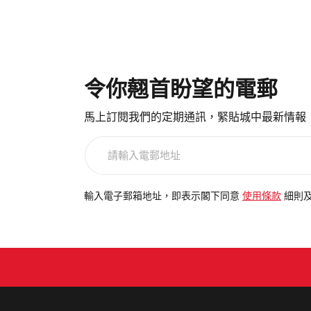
令你翹首盼望的電郵
馬上訂閱我們的定期通訊，緊貼城中最新情報
請
輸
入
電
輸入電子郵箱地址，即表示閣下同意
使用條款
細則
郵
地
址