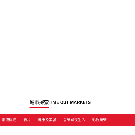
城市探索
TIME OUT MARKETS
潮流購物
影片
健康及美容
音樂與夜生活
影視娛樂