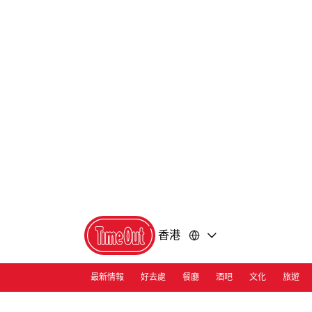
前
前
往
往
內
頁
容
尾
香港
最新情報
好去處
餐廳
酒吧
文化
旅遊