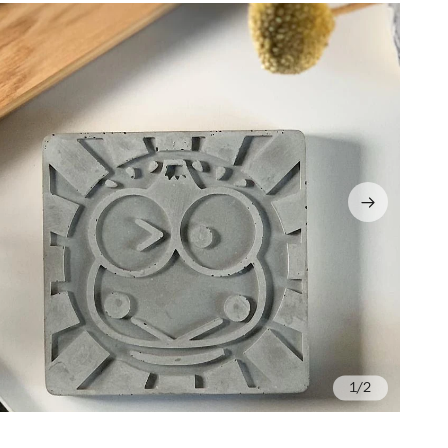
/2
Ph