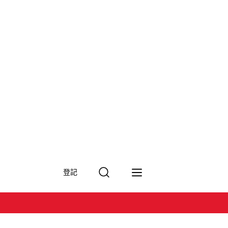
搜
登記
尋