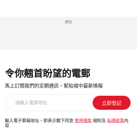
廣告
令你翹首盼望的電郵
馬上訂閱我們的定期通訊，緊貼城中最新情報
請
輸
入
電
輸入電子郵箱地址，即表示閣下同意
使用條款
細則及
私隱政策
內
容
郵
地