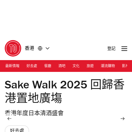
前
前
往
往
內
頁
容
尾
香港
登記
最新情報
好去處
餐廳
酒吧
文化
旅遊
潮流購物
影片
Photograph: Courtesy Sake Walk 2025
Sake Walk 2025 回歸香
港置地廣塲
香港年度日本清酒盛會
好去處