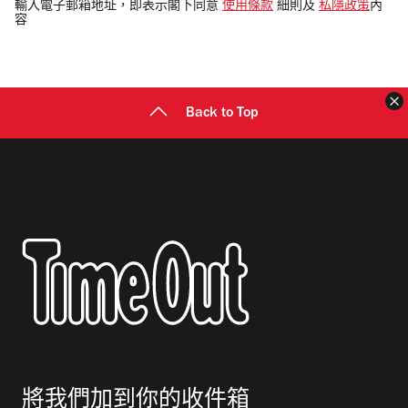
電
輸入電子郵箱地址，即表示閣下同意
使用條款
細則及
私隱政策
內
容
郵
地
址
Back to Top
將我們加到你的收件箱