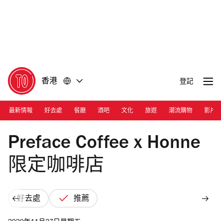
前
前
往
往
內
頁
容
尾
香港
登記
最新情報
好去處
餐廳
酒吧
文化
旅遊
潮流購物
影片
Photograph: Courtesy Preface Coffee
Preface Coffee x Honne
限定咖啡店
好去處
推薦