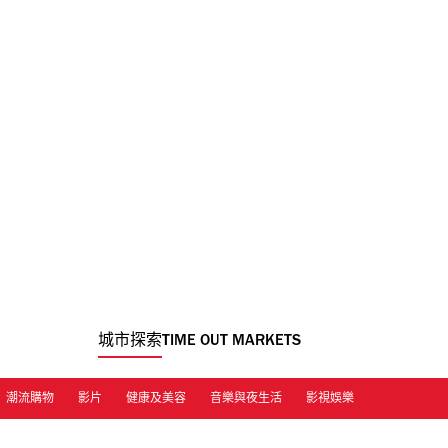
城市探索
TIME OUT MARKETS
潮流購物
影片
健康及美容
音樂與夜生活
影視娛樂