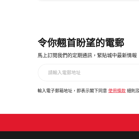
令你翹首盼望的電郵
馬上訂閱我們的定期通訊，緊貼城中最新情報
請
輸
入
電
輸入電子郵箱地址，即表示閣下同意
使用條款
細則
郵
地
址