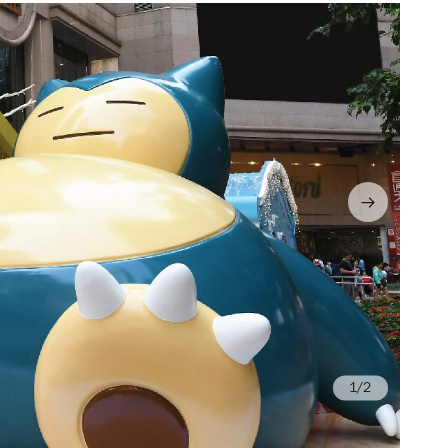
/2
IF