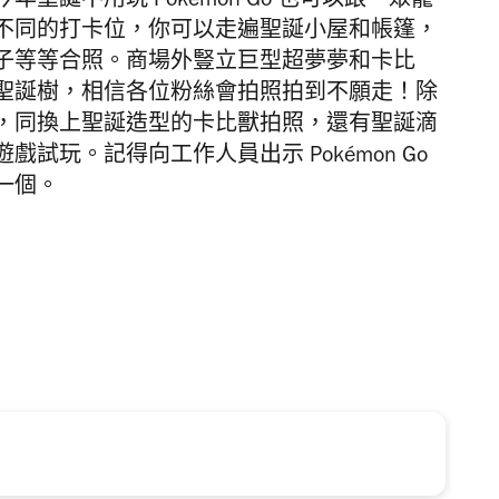
誕不用玩 Pokémon Go 也可以跟一眾寵
不同的打卡位，你可以走遍聖誕小屋和帳篷，
子等等合照。商場外豎立巨型超夢夢和卡比
聖誕樹，相信各位粉絲會拍照拍到不願走！除
，同換上聖誕造型的卡比獸拍照，還有聖誕滴
試玩。記得向工作人員出示 Pokémon Go
一個。