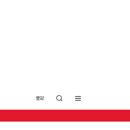
搜
登記
尋