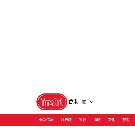
前
前
往
往
內
頁
容
尾
香港
最新情報
好去處
餐廳
酒吧
文化
旅遊