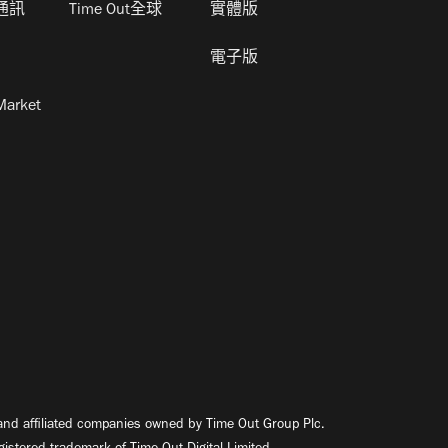
通訊
Time Out全球
實體版
電子版
Market
nd affiliated companies owned by Time Out Group Plc.