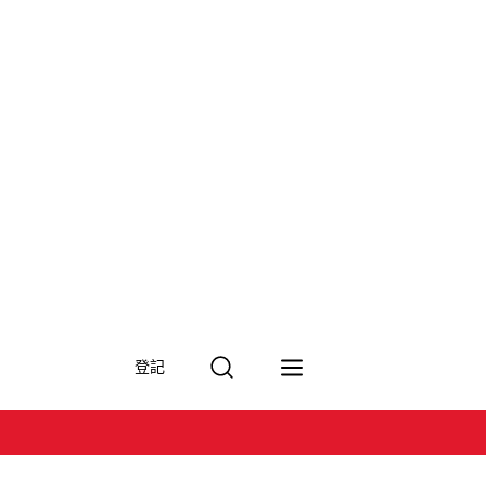
搜
登記
尋