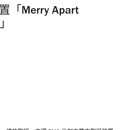
Merry Apart
r」