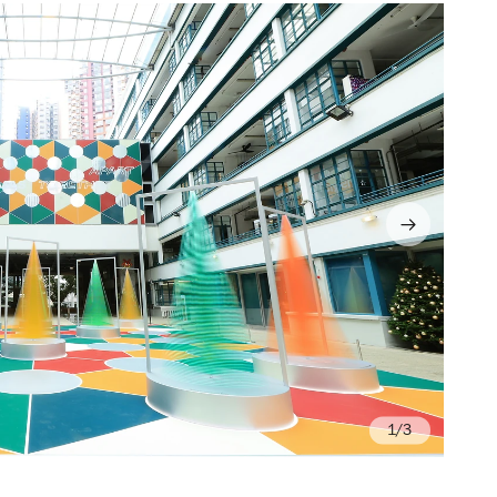
/3
Ph