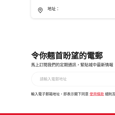
地址：
令你翹首盼望的電郵
馬上訂閱我們的定期通訊，緊貼城中最新情報
請
輸
入
電
輸入電子郵箱地址，即表示閣下同意
使用條款
細則
郵
地
址