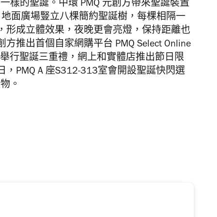
一樣的聖誕。中環 PMQ 元創方帶來聖誕裝置
Together」，地面廣場豎立八棵簡約聖誕樹，每棵相隔一
，形成立體效果，夜晚更會亮燈，保持距離也
首個自家網購平台 PMQ Select Online
同時舉行聖誕三重禮，網上和實體店推出節日限
，PMQ A 座S312-313室會開設聖誕快閃選
禮物。