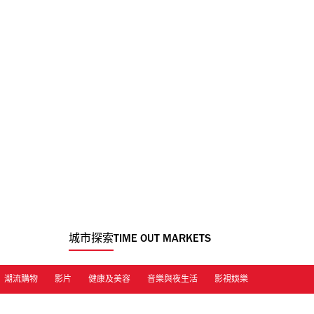
城市探索
TIME OUT MARKETS
潮流購物
影片
健康及美容
音樂與夜生活
影視娛樂