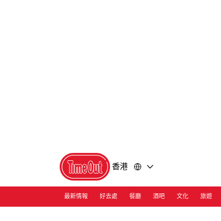
前
前
往
往
內
頁
容
尾
香港
最新情報
好去處
餐廳
酒吧
文化
旅遊