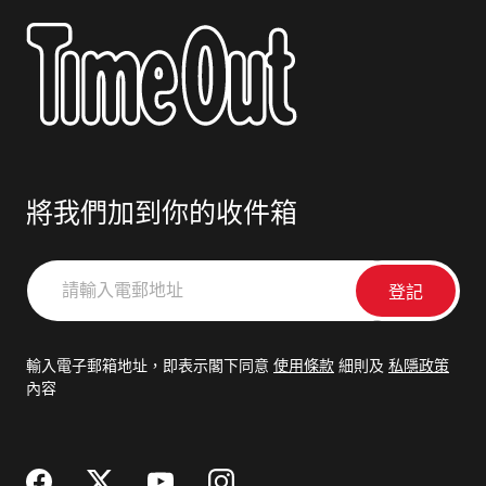
將我們加到你的收件箱
請
輸
入
電
輸入電子郵箱地址，即表示閣下同意
使用條款
細則及
私隱政策
郵
內容
地
址