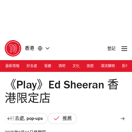
前
前
往
往
內
頁
容
尾
香港
登記
最新情報
好去處
餐廳
酒吧
文化
旅遊
潮流購物
影片
Photograph: CH
《Play》Ed Sheeran 香
港限定店
好去處, pop-ups
推薦