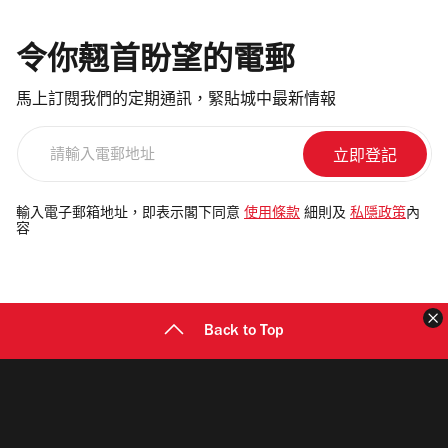
令你翹首盼望的電郵
馬上訂閱我們的定期通訊，緊貼城中最新情報
請
輸
入
電
輸入電子郵箱地址，即表示閣下同意
使用條款
細則及
私隱政策
內
容
郵
地
址
Back to Top