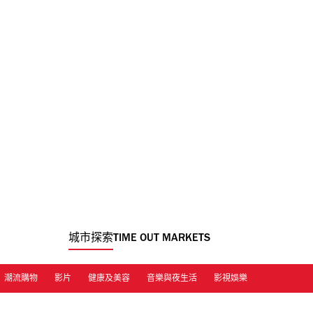
城市探索
TIME OUT MARKETS
潮流購物
影片
健康及美容
音樂與夜生活
影視娛樂