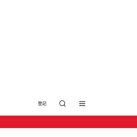
搜
登記
尋