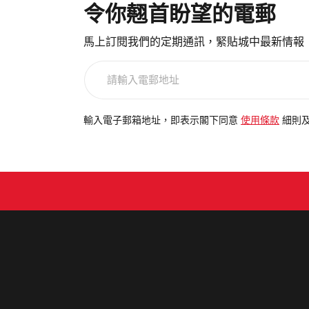
令你翹首盼望的電郵
馬上訂閱我們的定期通訊，緊貼城中最新情報
請
輸
入
電
輸入電子郵箱地址，即表示閣下同意
使用條款
細則
郵
地
址