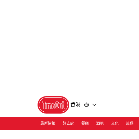
前
前
往
往
內
頁
容
尾
香港
最新情報
好去處
餐廳
酒吧
文化
旅遊