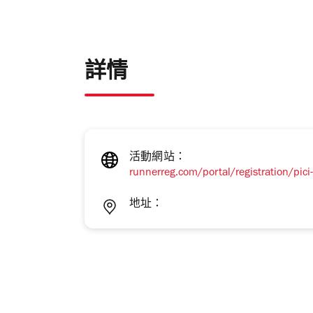
詳情
活動網站：
runnerreg.com/portal/registration/pic
地址：