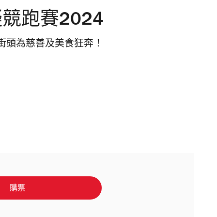
 虛擬競跑賽2024
街頭為慈善及美食狂奔！
購票