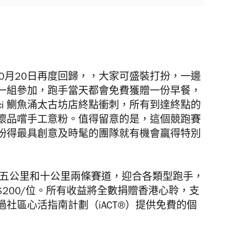
0月20日再度回歸，
，大家可
盛裝打扮，一邊
一組參加，跑手當天都會免費獲贈一份早餐，
ci
鰂魚涌太古坊
店終點衝刺，所有到達終點的
及開懷品嚐手工意粉。值得留意的是，這個競跑賽
扮得最具創意及時髦的團隊就有機會贏得特別
設五
公里
和十
公里
兩條賽道，迎合各類型跑手，
$200/位
。所有收益將全數捐贈香港心聆，
支
過社區心活指南計劃（
iACT®）提供免費的個