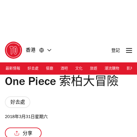
前
前
往
往
內
頁
容
尾
香港
登記
最新情報
好去處
餐廳
酒吧
文化
旅遊
潮流購物
影片
One Piece 索柏大冒險
好去處
2018年3月31日星期六
分享