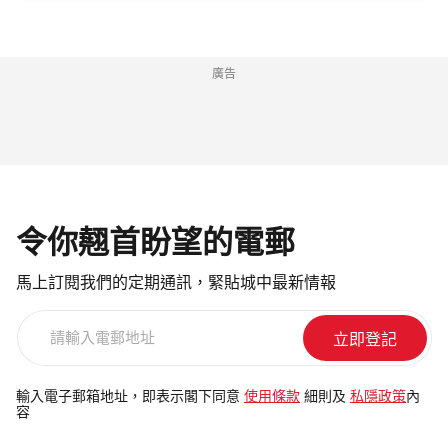
廣告
令你翹首盼望的電郵
馬上訂閱我們的定期通訊，緊貼城中最新情報
請
輸
入
電
輸入電子郵箱地址，即表示閣下同意
使用條款
細則及
私隱政策
內
容
郵
地