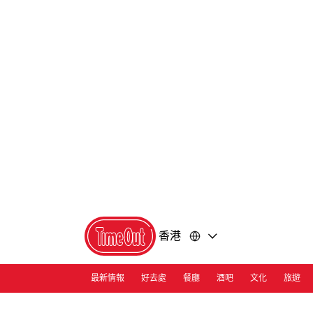
前
前
往
往
內
頁
容
尾
香港
最新情報
好去處
餐廳
酒吧
文化
旅遊