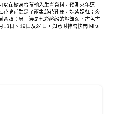
可以在樹身螢幕輸入生肖資料，預測來年運
紅花牆前駐足了兩隻絲花孔雀，姹紫嫣紅；旁
樹合照；另一邊是七彩繽紛的燈籠海，古色古
18日、19日及24日，如意財神會快閃 Mira