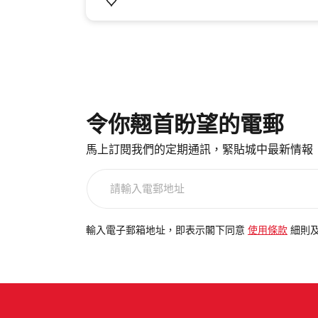
令你翹首盼望的電郵
馬上訂閱我們的定期通訊，緊貼城中最新情報
請
輸
入
電
輸入電子郵箱地址，即表示閣下同意
使用條款
細則
郵
地
址