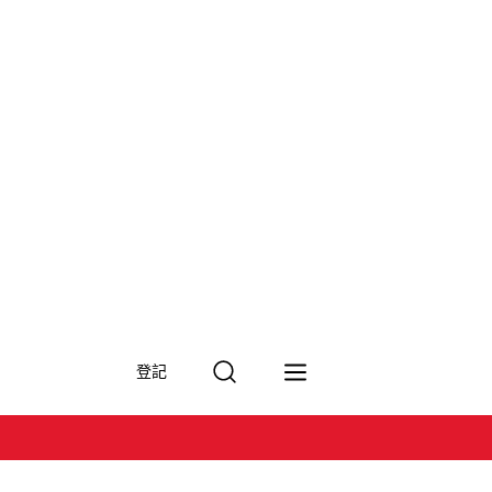
搜
登記
尋