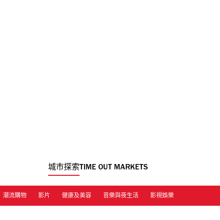
城市探索
TIME OUT MARKETS
潮流購物
影片
健康及美容
音樂與夜生活
影視娛樂