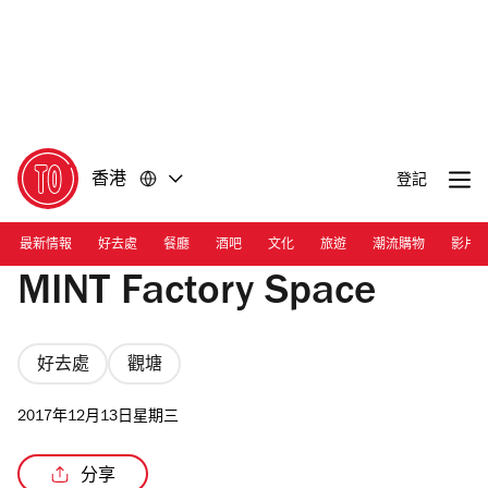
前
前
往
往
內
頁
容
尾
香港
登記
最新情報
好去處
餐廳
酒吧
文化
旅遊
潮流購物
影片
MINT Factory Space
好去處
觀塘
2017年12月13日星期三
分享