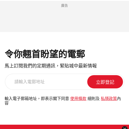
廣告
令你翹首盼望的電郵
馬上訂閱我們的定期通訊，緊貼城中最新情報
請
輸
入
電
輸入電子郵箱地址，即表示閣下同意
使用條款
細則及
私隱政策
內
容
郵
地
址