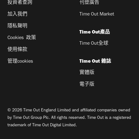
投資者查詢
刊登廣告
加入我們
Time Out Market
隱私聲明
Time Out產品
Cookies 政策
Time Out全球
使用條款
管理cookies
Time Out 雜誌
實體版
電子版
© 2026 Time Out England Limited and affiliated companies owned
by Time Out Group Plc. All rights reserved. Time Out is a registered
trademark of Time Out Digital Limited.