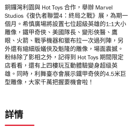
銅鑼灣利園
與 Hot Toys 合作，舉辦 Marvel
Studios《復仇者聯盟4：終局之戰》展，為期一
個月。希慎廣場將設置七位超級英雄的1:1大小
雕像，鐵甲奇俠、美國隊長、變形俠醫、鷹
眼、火箭、戰爭機器和獵布拉一次過列陣，另
外還有縮細版蟻俠及魁隆的雕像，場面震撼。
粉絲除了影相之外，記得到 Hot Toys 期間限定
店看看，還有上四
樓玩互動體驗變身
超级英
雄。同時，
利舞臺亦會展示
鐵甲奇俠的4.5米巨
型雕像，大家千萬把握要機會啦！
詳情