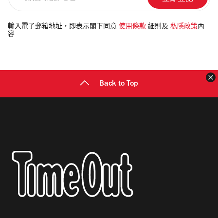
輸
入
電
輸入電子郵箱地址，即表示閣下同意
使用條款
細則及
私隱政策
內
容
郵
地
址
Back to Top