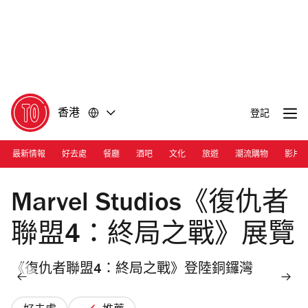
前
前
往
往
內
頁
容
尾
香港
登記
最新情報
好去處
餐廳
酒吧
文化
旅遊
潮流購物
影片
Marvel Studios《復仇者
聯盟4：終局之戰》展覽
《復仇者聯盟4：終局之戰》登陸銅鑼灣