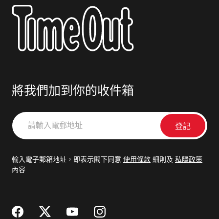
將我們加到你的收件箱
請
輸
入
電
輸入電子郵箱地址，即表示閣下同意
使用條款
細則及
私隱政策
郵
內容
地
址