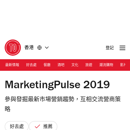
前
前
往
往
內
頁
容
尾
香港
登記
最新情報
好去處
餐廳
酒吧
文化
旅遊
潮流購物
影片
Ivan Yiu
MarketingPulse 2019
參與發掘最新市場營銷趨勢，互相交流營商策
略
好去處
推薦