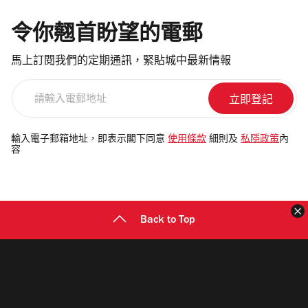
令你翹首盼望的電郵
馬上訂閱我們的定期通訊，緊貼城中最新情報
請
輸
入
電
輸入電子郵箱地址，即表示閣下同意
使用條款
細則及
私隱政策
內
容
郵
地
址
Back to Top