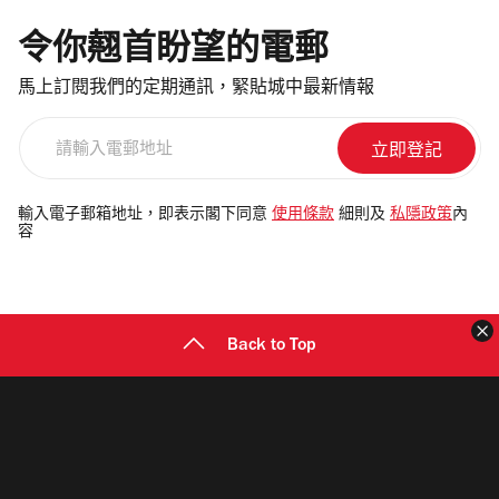
令你翹首盼望的電郵
馬上訂閱我們的定期通訊，緊貼城中最新情報
請
輸
入
電
輸入電子郵箱地址，即表示閣下同意
使用條款
細則及
私隱政策
內
容
郵
地
址
Back to Top