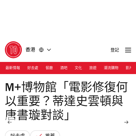
前
前
往
往
內
頁
容
尾
香港
登記
最新情報
好去處
餐廳
酒吧
文化
旅遊
潮流購物
影片
Photograph: Courtesy Tilda Swinton/Brigitte Lacombe
M+博物館「電影修復何
以重要？蒂達史雲頓與
唐書璇對談」