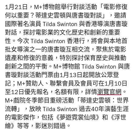
1月21日，M+博物館舉行對談活動「電影修復
何以重要？蒂達史雲頓與唐書璇對談」，邀請
國際著名演員 Tilda Swinton 與香港導演唐書璇
對話，探討電影業的文化歷史和創新的重要
性。今次 Tilda Swinton 香港行，將會與本地首
批女導演之一的唐書璇互相交流，聚焦於電影
遺產和修復的意義，特別探討保育歷史與推動
創新之間的平衡。M+博物館 Tilda Swinton 與唐
書璇對談活動門票由1月13日起開放公眾登
記；M+贊助人、聯繫會員及會員可在1月10日
至12日優先報名，名額有限，詳情
瀏覽官網
。
M+戲院冬季節目重磅活動「蒂達史雲頓：世界
流轉」，放映 Tilda Swinton 過去40年演藝生涯
的電影傑作，包括《夢遊霓裳仙境》和《浮世
繪》等等，影迷別錯過。