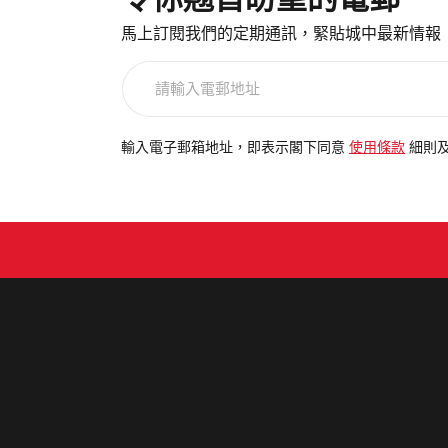
馬上訂閱我們的定期通訊，緊貼城中最新情報
請
輸
入
電
輸入電子郵箱地址，即表示閣下同意
使用條款
細則
郵
地
址