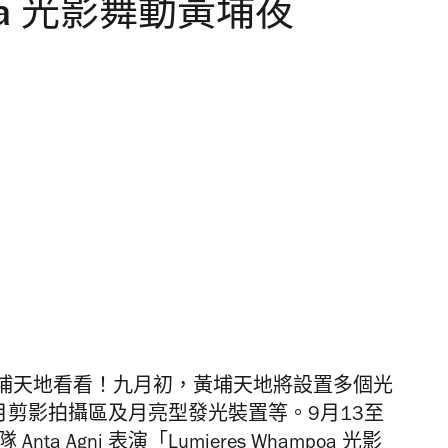
mpoa 光影舞動黃埔夜
埔天地看看！九月初，黃埔天地將設置多個
光
圓月剪影拍攝區及月亮型
發
光
裝置等。9月13至
ta Agni 表演「
Lumieres Whampoa 光影