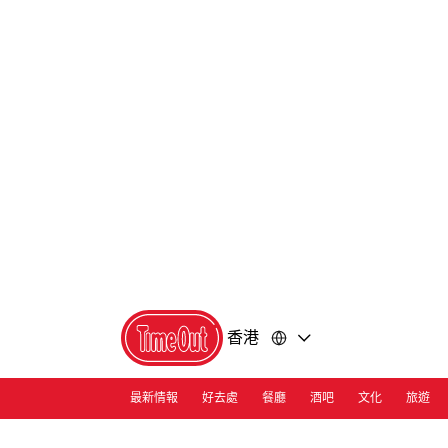
前
前
往
往
內
頁
容
尾
香港
最新情報
好去處
餐廳
酒吧
文化
旅遊