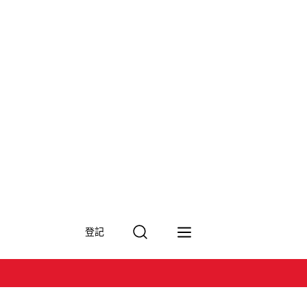
搜
登記
尋