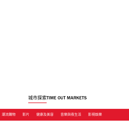
城市探索
TIME OUT MARKETS
潮流購物
影片
健康及美容
音樂與夜生活
影視娛樂