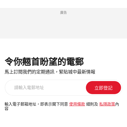
廣告
令你翹首盼望的電郵
馬上訂閱我們的定期通訊，緊貼城中最新情報
請
輸
入
電
輸入電子郵箱地址，即表示閣下同意
使用條款
細則及
私隱政策
內
容
郵
地
址