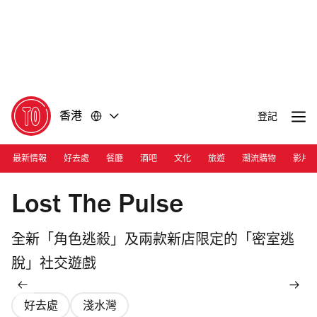
前
前
往
往
內
頁
容
尾
香港
登記
最新情報
好去處
餐廳
酒吧
文化
旅遊
潮流購物
影片
Photograph: Courtesy Lost The Pulse
Lost The Pulse
全新「角色逃殺」及兩款新店限定的「密室逃
脫」社交遊戲
好去處
淺水灣