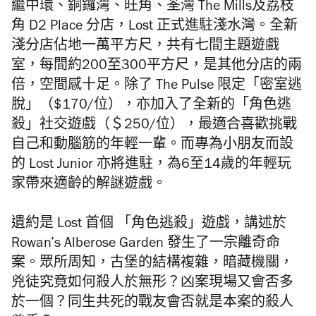
繼中環、銅鑼灣、旺角、荃灣 The Mills及荔枝
角 D2 Place 分店，Lost 正式進駐淺水灣。全新
淺分店佔地一萬平方尺，共有七間主題遊戲
室，每間約200至300平方尺，是其他分店的兩
倍，空間感十足。除了 The Pulse 限定「密室逃
脫」（$170/位），亦加入了全新的「角色逃
殺」社交遊戲（＄250/位），最適合喜歡挑戰
自己和動腦筋的年輕一輩。而專為小朋友而設
的 Lost Junior 亦將進駐，為6至14歲的年輕玩
家帶來適齡的解謎遊戲。
遺約是 Lost 首個 「角色逃殺」遊戲，講述於
Rowan’s Alberose Garden 發生了一宗離奇命
案。眾所周知，古堡的結構複雜，暗藏機關，
兇徒究竟如何殺人於無形？凶案現場又會否多
於一個？同生共死的戰友會否就是本案的殺人