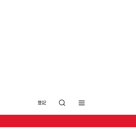
搜
登記
尋