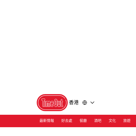
前
前
往
往
內
頁
容
尾
香港
最新情報
好去處
餐廳
酒吧
文化
旅遊