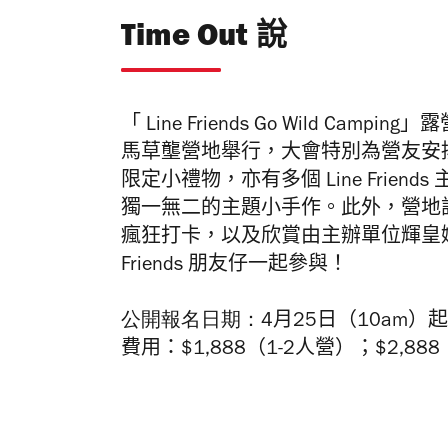
Time Out 說
「 Line Friends Go Wild Camping」
露
馬草壟營地舉行，
大會特別為營友安
限定小禮物
，
亦
有
多個
Line Friends
獨一無二的主題小手作
。
此外
，營地
瘋狂打卡，以及
欣
賞由主辦單位輝
皇
Friends 朋友仔
一起參與！
公開報名日期：4
月
25
日（10am）
費用：$1,888（1-2人營）；$2,88