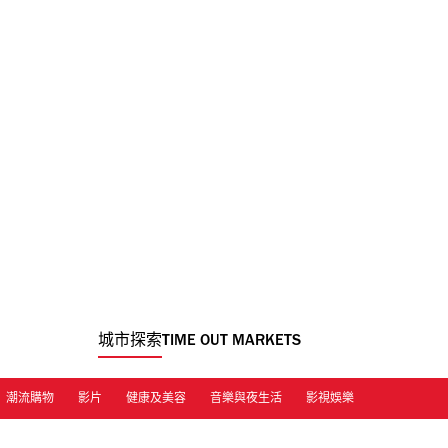
城市探索
TIME OUT MARKETS
潮流購物
影片
健康及美容
音樂與夜生活
影視娛樂