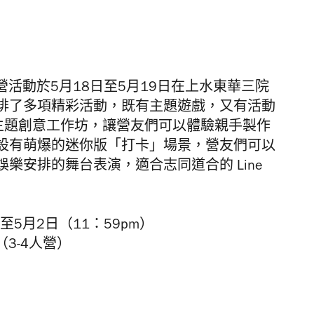
營活動於
5
月
18
日至
5
月
19
日
在上水東華三院
排了多項精彩活動，既有主題遊戲，
又有活動
主題創意工作坊，
讓營友們可以體驗親手製作
設有萌爆的迷你版「打卡
」
場景，營友們可以
娛樂安排的舞台表
演
，
適合
志同道合的 Line
起至
5
月
2
日（
11
：
59pm
）
8（3-4人營）