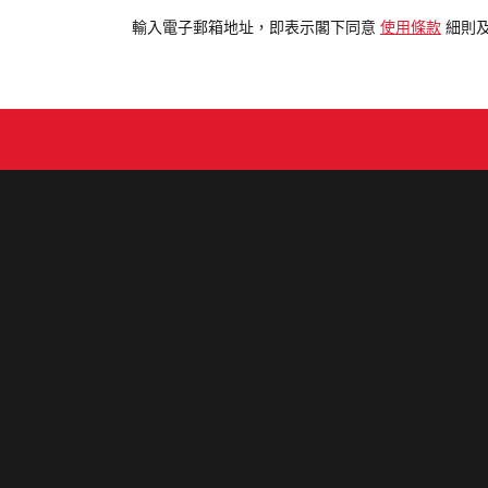
電
輸入電子郵箱地址，即表示閣下同意
使用條款
細則
郵
地
址