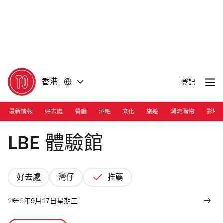
前
前
往
往
內
頁
容
尾
香港
登記
最新情報
好去處
餐廳
酒吧
文化
旅遊
潮流購物
影片
Photograph: Courtesy LBE Experience Centre
LBE 體驗館
好去處
灣仔
推薦
2025年9月17日星期三