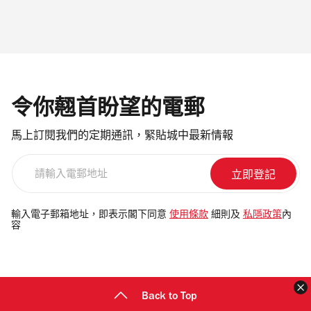
令你翹首盼望的電郵
馬上訂閱我們的定期通訊，緊貼城中最新情報
請
輸
入
電
輸入電子郵箱地址，即表示閣下同意
使用條款
細則及
私隱政策
內
容
郵
地
址
Back to Top