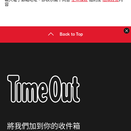
輸入電子郵箱地址，即表示閣下同意
使用條款
細則及
私隱政策
內
容
郵
地
址
Back to Top
將我們加到你的收件箱