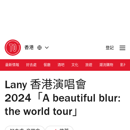
前
前
往
往
內
頁
容
尾
香港
登記
最新情報
好去處
餐廳
酒吧
文化
旅遊
潮流購物
影片
Photograph: Courtesy Live Nations/Lany
Lany 香港演唱會
2024「A beautiful blur:
the world tour」