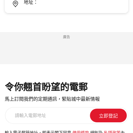
地址：
廣告
令你翹首盼望的電郵
馬上訂閱我們的定期通訊，緊貼城中最新情報
請
輸
入
電