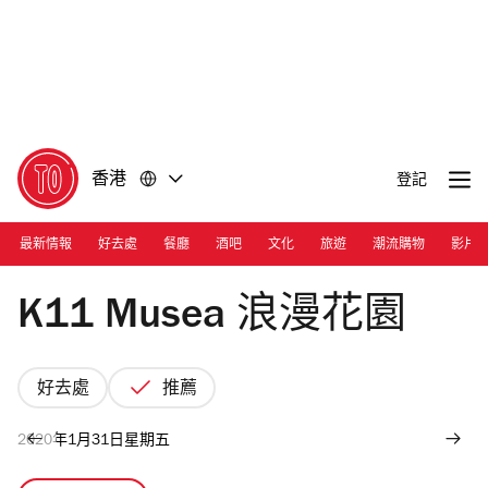
前
前
往
往
內
頁
容
尾
香港
登記
最新情報
好去處
餐廳
酒吧
文化
旅遊
潮流購物
影片
K11 Musea
K11 Musea 浪漫花園
好去處
推薦
2020年1月31日星期五