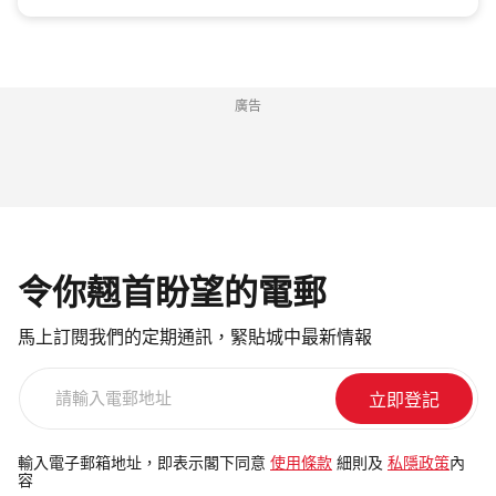
廣告
令你翹首盼望的電郵
馬上訂閱我們的定期通訊，緊貼城中最新情報
請
輸
入
電
輸入電子郵箱地址，即表示閣下同意
使用條款
細則及
私隱政策
內
容
郵