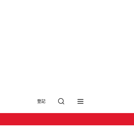
搜
登記
尋