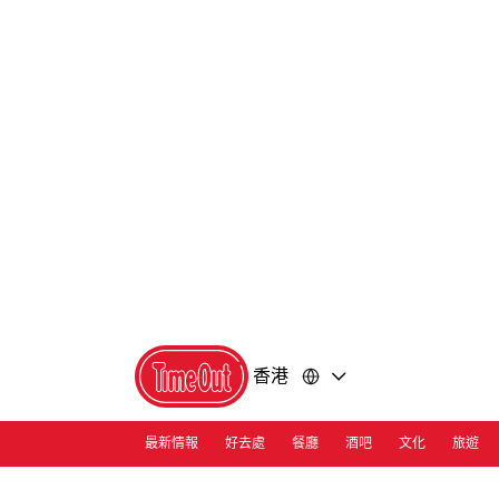
前
前
往
往
內
頁
容
尾
香港
最新情報
好去處
餐廳
酒吧
文化
旅遊