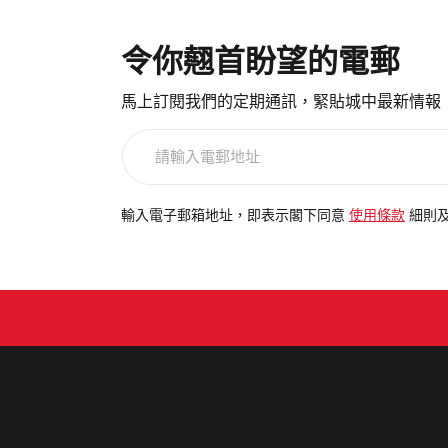
令你翹首盼望的電郵
馬上訂閱我們的定期通訊，緊貼城中最新情報
請
輸
入
電
輸入電子郵箱地址，即表示閣下同意
使用條款
細則
郵
地
址