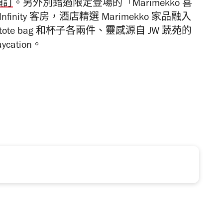
預訂
。另外別錯過
限定登場的「
Marimekko
喜
Infinity
客房，酒店精選
Marimekko
家品融入
tote bag
和杯子各兩件、靈感源自
JW
蔬苑的
ation。