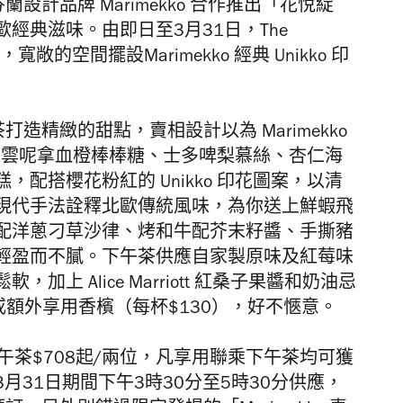
設計品牌 Marimekko 合作推出「花悅綻
經典滋味。由即日至3月31日，The
敞的空間擺設Marimekko 經典 Unikko 印
午茶打造精緻的甜點，賣相設計以為 Marimekko
由雲呢拿血橙棒棒糖、士多啤梨慕絲、杏仁海
配搭櫻花粉紅的 Unikko 印花圖案，以清
現代手法詮釋北歐傳統風味，為你送上鮮蝦飛
配洋蔥刁草沙律、烤和牛配芥末籽醬、手撕豬
輕盈而不膩。下午茶供應自家製原味及紅莓味
上 Alice Marriott 紅桑子果醬和奶油忌
啡或額外享用香檳（每杯$130），好不愜意。
午茶$708起/兩位，凡享用聯乘下午茶均可獲
至3月31日期間下午3時30分至5時30分供應，