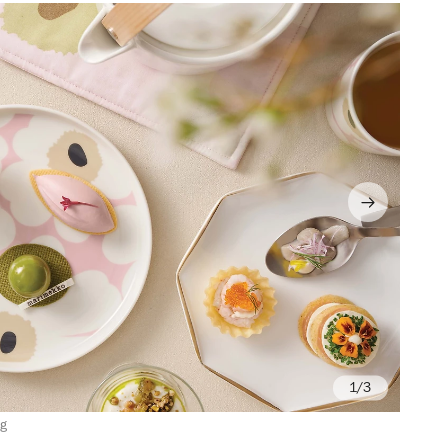
/3
ng
Ph