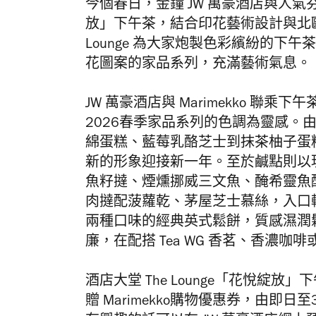
今個春日，金鐘 JW 萬豪酒店與人氣芬蘭
放」下午茶，結合印花藝術設計與北歐
Lounge 為大家炮製色彩繽紛的下午茶，寬
花圖案的家品系列，充滿藝術氣息。
JW 萬豪酒店與 Marimekko 聯乘下
2026春季家品系列的色調為靈感。
綿蛋糕、藍莓乳酪芝士到抹茶柚子蛋糕，
新的形象迎接新一年。至於鹹點則以
魚籽撻、煙燻挪威三文魚、醃希靈魚
肉撻配菠蘿乾、茅屋芝士慕絲，入口
兩種口味的經典英式鬆餅，質感濕潤鬆軟，加
廉，在配搭 Tea WG 香茗、香濃咖
酒店大堂 The Lounge
「花悅綻放」下
贈 Marimekko購物優惠券，由即日