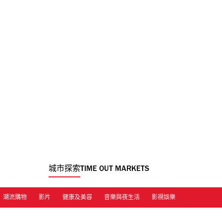
城市探索
TIME OUT MARKETS
潮流購物
影片
健康及美容
音樂與夜生活
影視娛樂