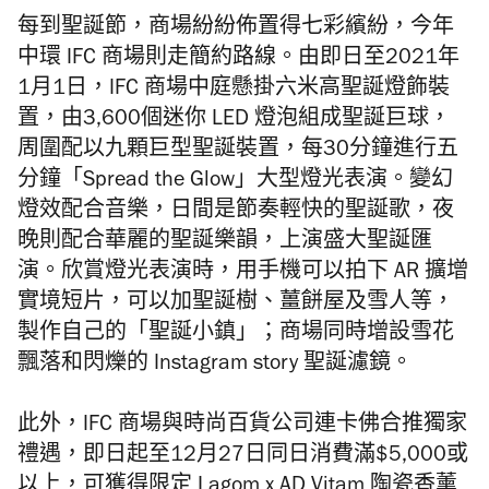
每到聖誕節，商場紛紛佈置得七彩繽紛，今年
中環 IFC 商場則走簡約路線。由即日至2021年
1月1日，IFC 商場中庭懸掛六米高聖誕燈飾裝
置，由3,600個迷你 LED 燈泡組成聖誕巨球，
周圍配以九顆巨型聖誕裝置，每30分鐘進行五
分鐘「Spread the Glow」大型燈光表演。變幻
燈效配合音樂，日間是節奏輕快的聖誕歌，夜
晚則配合華麗的聖誕樂韻，上演盛大聖誕匯
演。欣賞燈光表演時，用手機可以拍下 AR 擴增
實境短片，可以加聖誕樹、薑餅屋及雪人等，
製作自己的「聖誕小鎮」；商場同時增設雪花
飄落和閃爍的 Instagram story 聖誕濾鏡。
此外，IFC 商場與時尚百貨公司連卡佛合推獨家
禮遇，即日起至12月27日同日消費滿$5,000或
以上，可獲得限定 Lagom x AD Vitam 陶瓷香薰