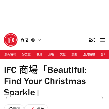
前
前
往
往
內
頁
容
尾
香港
登記
最新情報
好去處
餐廳
酒吧
文化
旅遊
潮流購物
影片
Photograph: Cara Hung
IFC 商場「Beautiful:
Find Your Christmas
Sparkle」