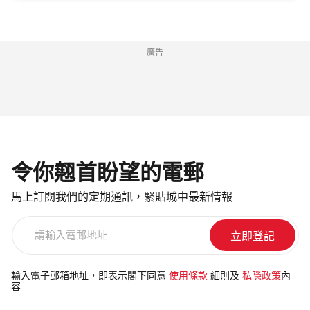
廣告
令你翹首盼望的電郵
馬上訂閱我們的定期通訊，緊貼城中最新情報
請
輸
入
電
輸入電子郵箱地址，即表示閣下同意
使用條款
細則及
私隱政策
內
容
郵
地