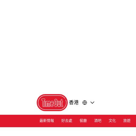
前
前
往
往
內
頁
容
尾
香港
最新情報
好去處
餐廳
酒吧
文化
旅遊