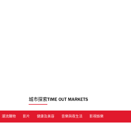
城市探索
TIME OUT MARKETS
潮流購物
影片
健康及美容
音樂與夜生活
影視娛樂