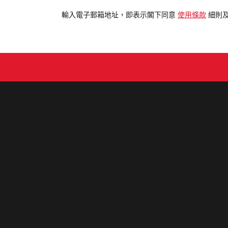
入
電
輸入電子郵箱地址，即表示閣下同意
使用條款
細則
郵
地
址