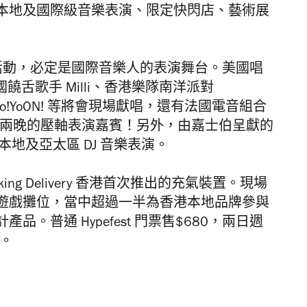
本地及國際級音樂表演、限定快閃店、藝術展
最矚目的活動，必定是國際音樂人的表演舞台。美國唱
泰國饒舌歌手 Milli、香港樂隊南洋派對
成員 So!YoON! 等將會現場獻唱，還有
法國電音組合
 分別擔任兩晚的壓軸表演嘉賓
！另外，由嘉士伯呈獻的
本地及亞太區 DJ 音樂表演。
rking Delivery 香港首次推出的充氣裝置。現場
遊戲攤位，
當中超過一半為香港本地品牌參與
計產品。
普通 Hypefest 門票售$680，兩日週
。