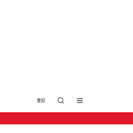
搜
登記
尋