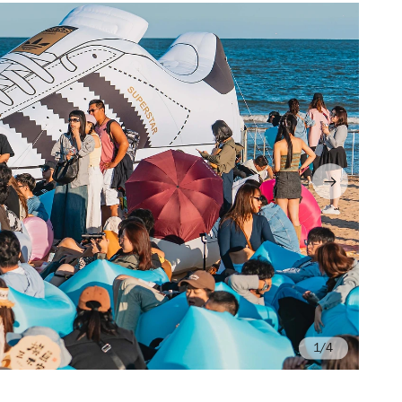
/4
Ph