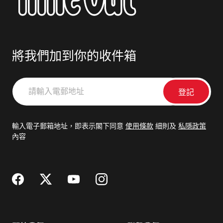
將我們加到你的收件箱
請
輸
入
電
輸入電子郵箱地址，即表示閣下同意
使用條款
細則及
私隱政策
郵
內容
地
址