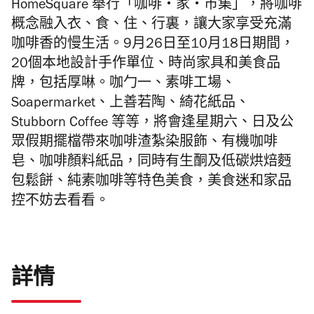
HomeSquare 舉行「咖啡‧家‧市集」，將咖啡
概念融入衣、食、住、行裏，讓大家享受充滿
咖啡香的慢生活。9月26日至10月18日期間，
20個本地設計手作單位、時尚家具和美食品
牌，包括厚啉。咖勹一、素啡工場、
Soapermarket、上善若陶、綺花紙品、
Stubborn Coffee 等等，將會逢星期六、日及公
眾假期擺檔帶來咖啡渣紮染服飾、有機咖啡
皂、咖啡顏料紙品，同時有生酮及低碳烘焙麪
包鬆餅、純素咖啡等特色美食，美食迷和家品
控不妨去看看。
詳情