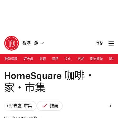
前
前
往
往
內
頁
容
尾
香港
登記
最新情報
好去處
餐廳
酒吧
文化
旅遊
潮流購物
影片
Photograph: Ann Chiu
HomeSquare 咖啡‧
家‧市集
好去處, 市集
推薦