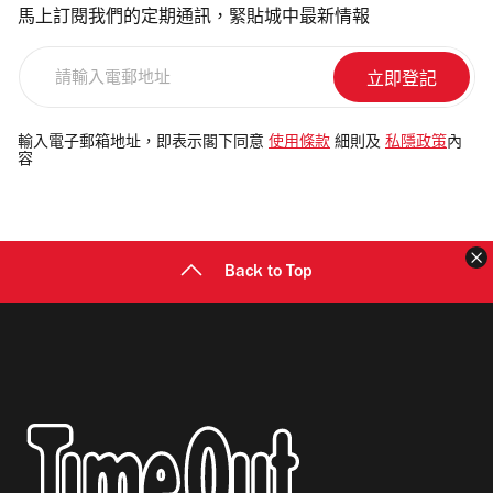
馬上訂閱我們的定期通訊，緊貼城中最新情報
請
輸
入
電
輸入電子郵箱地址，即表示閣下同意
使用條款
細則及
私隱政策
內
容
郵
地
址
Back to Top