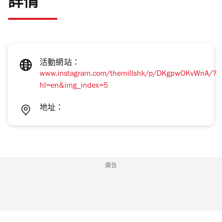
詳情
活動網站：
www.instagram.com/themillshk/p/DKgpwOKvWnA/?
hl=en&img_index=5
地址：
廣告