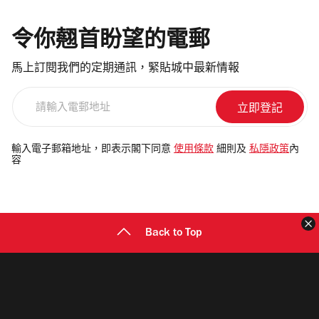
令你翹首盼望的電郵
馬上訂閱我們的定期通訊，緊貼城中最新情報
請
輸
入
電
輸入電子郵箱地址，即表示閣下同意
使用條款
細則及
私隱政策
內
容
郵
地
址
Back to Top