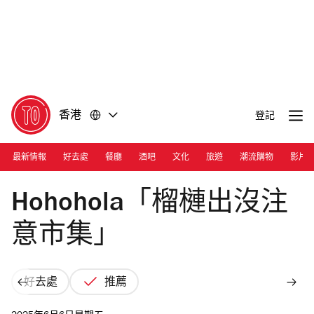
前
前
往
往
內
頁
容
尾
香港
登記
最新情報
好去處
餐廳
酒吧
文化
旅遊
潮流購物
影片
Photograph: Cara Hung
Hohohola「榴槤出沒注
意市集」
好去處
推薦