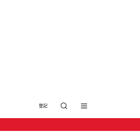
搜
登記
尋