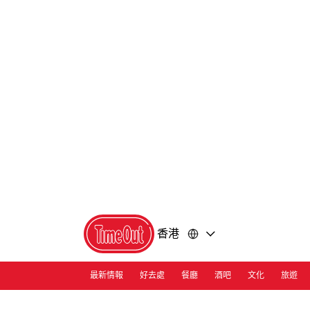
前
前
往
往
內
頁
容
尾
香港
最新情報
好去處
餐廳
酒吧
文化
旅遊