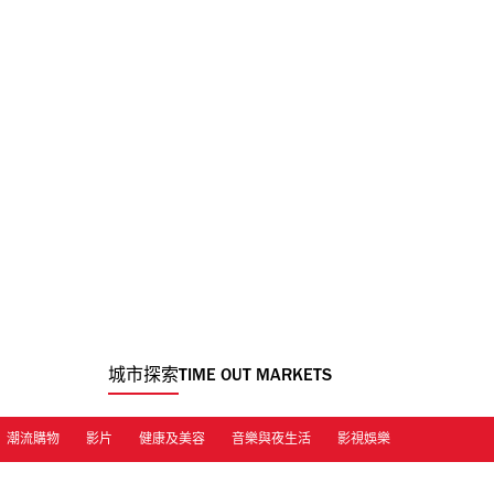
城市探索
TIME OUT MARKETS
潮流購物
影片
健康及美容
音樂與夜生活
影視娛樂