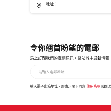
地址：
令你翹首盼望的電郵
馬上訂閱我們的定期通訊，緊貼城中最新情報
請
輸
入
電
輸入電子郵箱地址，即表示閣下同意
使用條款
細則
郵
地
址