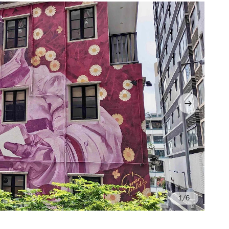
/6
Ph