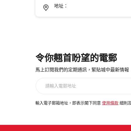
地址：
令你翹首盼望的電郵
馬上訂閱我們的定期通訊，緊貼城中最新情報
請
輸
入
電
輸入電子郵箱地址，即表示閣下同意
使用條款
細則
郵
地
址