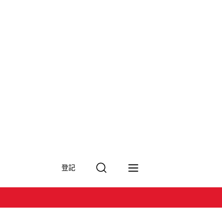
搜
登記
尋