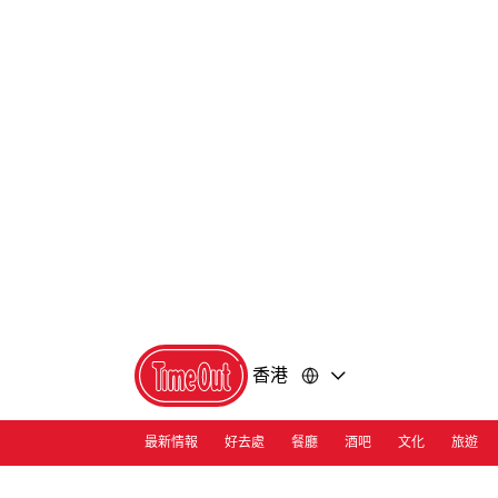
前
前
往
往
內
頁
容
尾
香港
最新情報
好去處
餐廳
酒吧
文化
旅遊