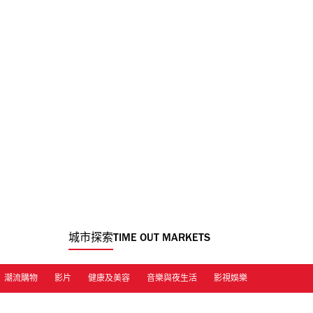
城市探索
TIME OUT MARKETS
潮流購物
影片
健康及美容
音樂與夜生活
影視娛樂