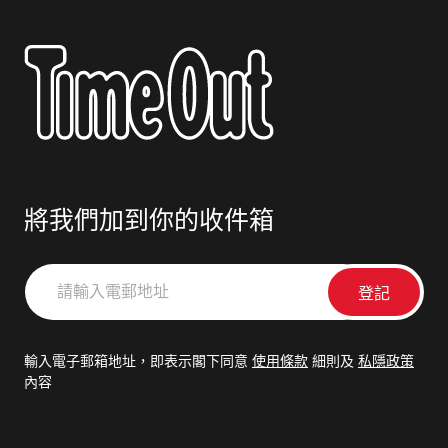
將我們加到你的收件箱
請
輸
入
電
輸入電子郵箱地址，即表示閣下同意
使用條款
細則及
私隱政策
郵
內容
地
址