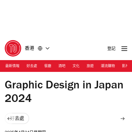
前
前
往
往
內
頁
容
尾
香港
登記
最新情報
好去處
餐廳
酒吧
文化
旅遊
潮流購物
影片
Photograph: Courtesy Graphic Design in Japan 2024
Graphic Design in Japan
2024
好去處