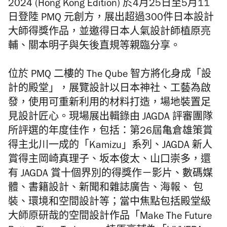
2024 (Hong Kong Edition) 於4月25日至5月11
日登陸 PMQ 元創方，展出超過300件日本設計
大師得獎作品，並邀得日本人氣設計師植原亮
輔、關本明子與矢後直規等親臨分享。
位於 PMQ 二樓的 The Qube 智方將化身成「設
計的殿堂」，展覽設計以日本神社、工藝為啟
發，使用可重新利用的材料打造，場地裝置足
見設計匠心。現場展出輯錄由 JAGDA 評審團隊
所評選的年度佳作，包括：第26屆亀倉雄策賞
得主北川一成的「Kamizu」系列、JAGDA 新人
賞得主岡崎真理子、坂本俊太、山口崇多，還
有 JAGDA 賞十個界別的得獎作－影片、數碼媒
體、書籍設計、新聞和雜誌廣告、海報、 包
裝、環境和空間設計等；當中焦點包括殿堂級
大師原研哉的空間設計作品「Make The Future