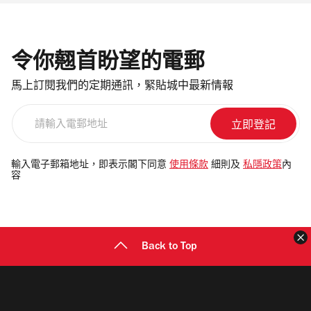
令你翹首盼望的電郵
馬上訂閱我們的定期通訊，緊貼城中最新情報
請
輸
入
電
輸入電子郵箱地址，即表示閣下同意
使用條款
細則及
私隱政策
內
容
郵
地
址
Back to Top