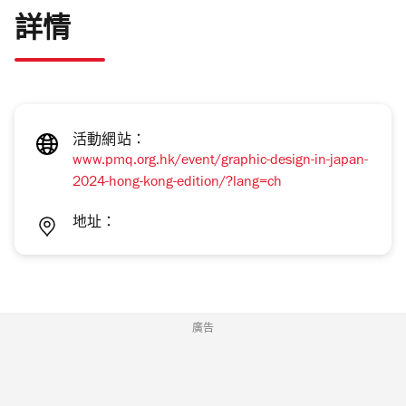
詳情
活動網站：
www.pmq.org.hk/event/graphic-design-in-japan-
2024-hong-kong-edition/?lang=ch
地址：
廣告