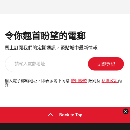
令你翹首盼望的電郵
馬上訂閱我們的定期通訊，緊貼城中最新情報
請
輸
入
電
輸入電子郵箱地址，即表示閣下同意
使用條款
細則及
私隱政策
內
容
郵
地
址
Back to Top