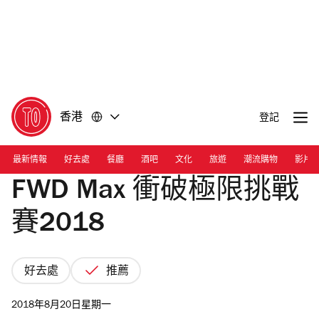
前
前
往
往
內
頁
容
尾
香港
登記
最新情報
好去處
餐廳
酒吧
文化
旅遊
潮流購物
影片
FWD Max 衝破極限挑戰
賽2018
好去處
推薦
2018年8月20日星期一