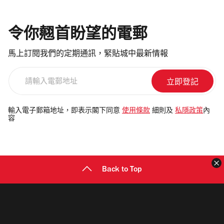
令你翹首盼望的電郵
馬上訂閱我們的定期通訊，緊貼城中最新情報
請
輸
入
電
輸入電子郵箱地址，即表示閣下同意
使用條款
細則及
私隱政策
內
容
郵
地
址
Back to Top