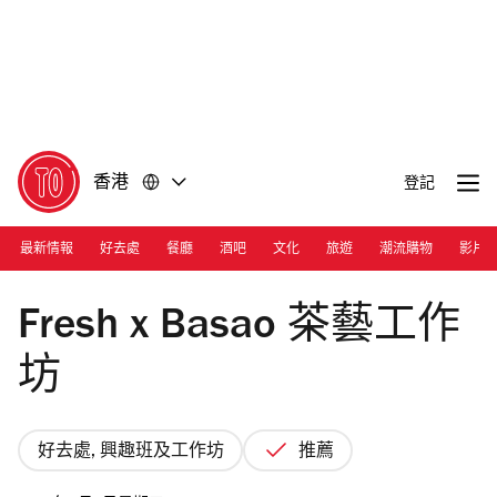
前
前
往
往
內
頁
容
尾
香港
登記
最新情報
好去處
餐廳
酒吧
文化
旅遊
潮流購物
影片
Henry.W
Fresh x Basao 茶藝工作
坊
好去處, 興趣班及工作坊
推薦