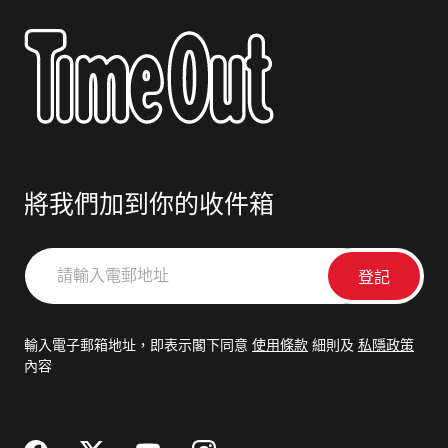
將我們加到你的收件箱
請
輸
入
電
輸入電子郵箱地址，即表示閣下同意
使用條款
細則及
私隱政策
郵
內容
地
址